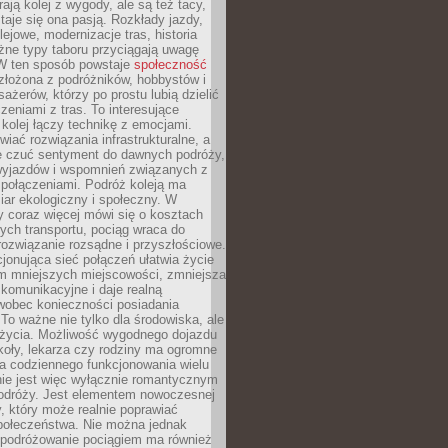
rają kolej z wygody, ale są też tacy,
staje się ona pasją. Rozkłady jazdy,
olejowe, modernizacje tras, historia
żne typy taboru przyciągają uwagę
 W ten sposób powstaje
społeczność
złożona z podróżników, hobbystów i
ażerów, którzy po prostu lubią dzielić
zeniami z tras. To interesujące
 kolej łączy technikę z emocjami.
iać rozwiązania infrastrukturalne, a
e czuć sentyment do dawnych podróży,
wyjazdów i wspomnień związanych z
 połączeniami. Podróż koleją ma
ar ekologiczny i społeczny. W
 coraz więcej mówi się o kosztach
ch transportu, pociąg wraca do
rozwiązanie rozsądne i przyszłościowe.
jonująca sieć połączeń ułatwia życie
 mniejszych miejscowości, zmniejsza
komunikacyjne i daje realną
 wobec konieczności posiadania
o ważne nie tylko dla środowiska, ale
i życia. Możliwość wygodnego dojazdu
koły, lekarza czy rodziny ma ogromne
a codziennego funkcjonowania wielu
nie jest więc wyłącznie romantycznym
dróży. Jest elementem nowoczesnej
ry, który może realnie poprawiać
połeczeństwa. Nie można jednak
 podróżowanie pociągiem ma również