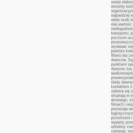
swoje słabsz
remonty tor
organizacyjn
najbardziej
wiele osób n
niej wartość
niedogodnośc
transportu,
poczucie ucz
przemieszcza
wydawać się 
podróże kole
Warto też z
dworców. Są 
punktami sp
dworzec ma 
wielkomiejsk
prowincjonal
ślady dawny
kontaktem z 
zabiera się 
skupiają w s
dziwnego, że
filmach i w
pozostaje wi
logistyczny
przestrzeni i
wyparty prz
odrobiny cie
cennego: mo