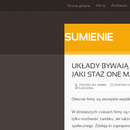
Ale ty
Archiwum
Strona główna
SUMIENIE
UKŁADY BYWAJĄ 
JAKI STAŻ ONE M
POSTED BY ADMIN
POSTED ON 
WYŁĄCZONA
Obecnie firmy są niezwykle wspó
W dzisiejszych czasach firmy są
tylko możliwość zarobku, ale tak
społecznego. Zdołają to zapropon