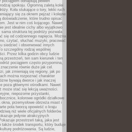
y pociągiem odnajdują pewien
odzaj spokoju. Ogromną zaletą kolei
róży. Koła stukające o tory, lekki ruch
niający się za oknem pejzaż i kolejne
ą doświadczenie, które trudno opisać
em. Jest w nim coś kojącego. Nawet
nie jest idealnie cichy albo wyjątkowo
 sama struktura tej podróży pozwala
ć się od codziennego napięcia. Można
kno, czytać, słuchać muzyki, pracować
tu siedzieć i obserwować innych
o szczególny rodzaj wspólnej
i. Przez kilka godzin obcy ludzie
mą przestrzeń, ten sam kierunek i ten
odróż pociągiem często przypomina,
znaczenie równie duże jak cel.
i, jak zmieniają się regiony, jak po
jach można rozpoznać charakter
 różne bywają dworce i jak inaczej
ie poza głównymi ośrodkami. Nawet
ż może stać się lekcją uważności.
eryjne, niepozorne przystanki,
bocznice, kolorowe ogródki działkowe
a okna, przemysłowe obrzeża miast i
arte pola tworzą opowieść o kraju
dziwą niż wiele oficjalnych folderów.
okazuje jedynie atrakcyjnych
okazuje przestrzeń taką, jaka jest
 także środek transportu, który buduje
kulturę podróżowania. Są ludzie,