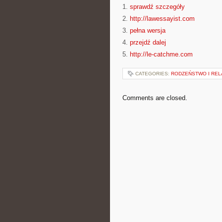
1.
sprawdź szczegóły
2.
http://lawessayist.com
3.
pełna wersja
4.
przejdź dalej
5.
http://le-catchme.com
CATEGORIES:
RODZEŃSTWO I REL
Comments are closed.