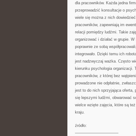
dla pracowników. Każda jedna firm
przeprowadzić konsultacje o psycho
wiele się można z nich dowiedzieć
pracowników, zapewniają im ewent
relacji pomiędzy ludźmi. Takie zaj
organizować i działać w grupie. W 
poprawnie ze sobą współpracowali, 
integrowało. Dzięki temu ich robot
jest nadzwyczaj ważka. Często wię
kierunku psychologia organizacji. 
pracowników, z której bez wątpien
prowadzone nie odpłatnie, zwłaszc
jest to do nich sprzyjająca oferta
się lepszymi ludźmi, obwarować sob
wielce wzięte zajęcia, które są t
kraju.
źródło:
———————————