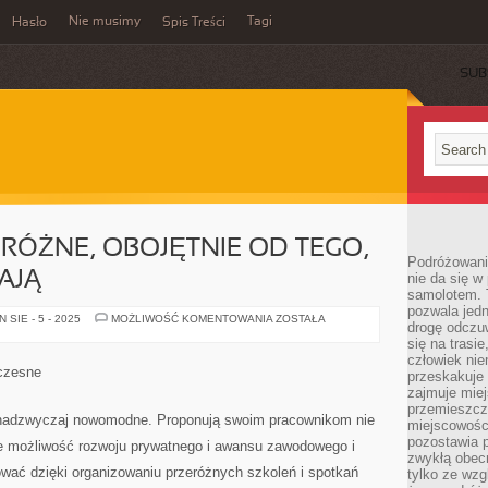
Nie musimy
Tagi
Hasło
Spis Treści
SUB
RÓŻNE, OBOJĘTNIE OD TEGO,
Podróżowani
AJĄ
nie da się w
samolotem. 
pozwala jedn
UKŁADY
SIE - 5 - 2025
MOŻLIWOŚĆ KOMENTOWANIA
ZOSTAŁA
drogę odczu
BYWAJĄ
RÓŻNE,
się na trasi
OBOJĘTNIE
człowiek nie
OD
łczesne
przeskakuje 
TEGO,
JAKI
zajmuje mie
STAŻ
przemieszcza
ONE
 nadzwyczaj nowomodne. Proponują swoim pracownikom nie
miejscowości
MAJĄ
pozostawia p
że możliwość rozwoju prywatnego i awansu zawodowego i
zwykłą obecn
ować dzięki organizowaniu przeróżnych szkoleń i spotkań
tylko ze wzg