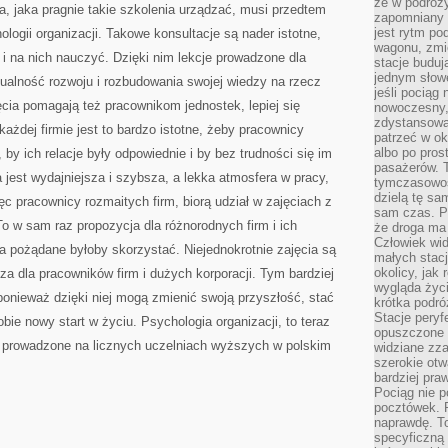
że w podróż
a, jaka pragnie takie szkolenia urządzać, musi przedtem
zapomniany r
jest rytm pod
logii organizacji. Takowe konsultacje są nader istotne,
wagonu, zmie
 i na nich nauczyć. Dzięki nim lekcje prowadzone dla
stacje buduj
jednym słow
ualność rozwoju i rozbudowania swojej wiedzy na rzecz
jeśli pociąg 
ęcia pomagają też pracownikom jednostek, lepiej się
nowoczesny,
zdystansowa
każdej firmie jest to bardzo istotne, żeby pracownicy
patrzeć w o
albo po pros
by ich relacje były odpowiednie i by bez trudności się im
pasażerów. T
a jest wydajniejsza i szybsza, a lekka atmosfera w pracy,
tymczasowośc
dzielą tę sa
c pracownicy rozmaitych firm, biorą udział w zajęciach z
sam czas. P
To w sam raz propozycja dla różnorodnych firm i ich
że droga ma 
Człowiek widz
ia pożądane byłoby skorzystać. Niejednokrotnie zajęcia są
małych stac
okolicy, jak
za dla pracowników firm i dużych korporacji. Tym bardziej
wygląda życ
, ponieważ dzięki niej mogą zmienić swoją przyszłość, stać
krótka podró
Stacje peryf
ie nowy start w życiu. Psychologia organizacji, to teraz
opuszczone 
eż prowadzone na licznych uczelniach wyższych w polskim
widziane zz
szerokie otw
bardziej praw
Pociąg nie p
pocztówek. P
naprawdę. To
specyficzną 