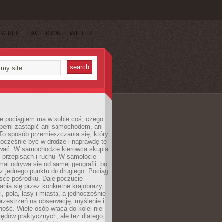
SCRIBE
FACEBOOK
TWITTER
e pociągiem ma w sobie coś, czego
 pełni zastąpić ani samochodem, ani
To sposób przemieszczania się, który
ocześnie być w drodze i naprawdę tę
wać. W samochodzie kierowca skupia
e, przepisach i ruchu. W samolocie
mal odrywa się od samej geografii, bo
z jednego punktu do drugiego. Pociąg
jsce pośrodku. Daje poczucie
nia się przez konkretne krajobrazy,
, pola, lasy i miasta, a jednocześnie
rzestrzeń na obserwację, myślenie i
ość. Wiele osób wraca do kolei nie
lędów praktycznych, ale też dlatego,