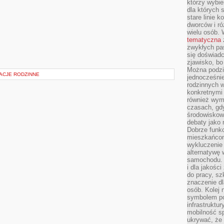
którzy wybie
dla których 
stare linie k
dworców i ró
wielu osób.
tematyczna
zwykłych pas
się doświadc
zjawisko, bo
Można podziw
ACJE RODZINNE
jednocześni
rodzinnych 
konkretnymi
również wymi
czasach, gdy
środowiskowy
debaty jako 
Dobrze funkc
mieszkańcom
wykluczenie 
alternatywę
samochodu. T
i dla jakośc
do pracy, sz
znaczenie dl
osób. Kolej 
symbolem po
infrastruktu
mobilność s
ukrywać, że