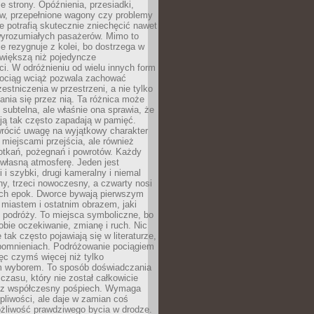
e strony. Opóźnienia, przesiadki,
ów, przepełnione wagony czy problemy
e potrafią skutecznie zniechęcić nawet
 wyrozumiałych pasażerów. Mimo to
ie rezygnuje z kolei, bo dostrzega w
 większą niż pojedyncze
i. W odróżnieniu od wielu innych form
 pociąg wciąż pozwala zachować
estniczenia w przestrzeni, a nie tylko
nia się przez nią. Ta różnica może
subtelna, ale właśnie ona sprawia, że
ją tak często zapadają w pamięć.
wrócić uwagę na wyjątkowy charakter
miejscami przejścia, ale również
otkań, pożegnań i powrotów. Każdy
własną atmosferę. Jeden jest
i i szybki, drugi kameralny i niemal
ny, trzeci nowoczesny, a czwarty nosi
ch epok. Dworce bywają pierwszym
miastem i ostatnim obrazem, jaki
z podróży. To miejsca symboliczne, bo
obie oczekiwanie, zmianę i ruch. Nic
 tak często pojawiają się w literaturze,
spomnieniach. Podróżowanie pociągiem
ęc czymś więcej niż tylko
m wyborem. To sposób doświadczania
 czasu, który nie został całkowicie
ez współczesny pośpiech. Wymaga
rpliwości, ale daje w zamian coś
żliwość prawdziwego bycia w drodze.