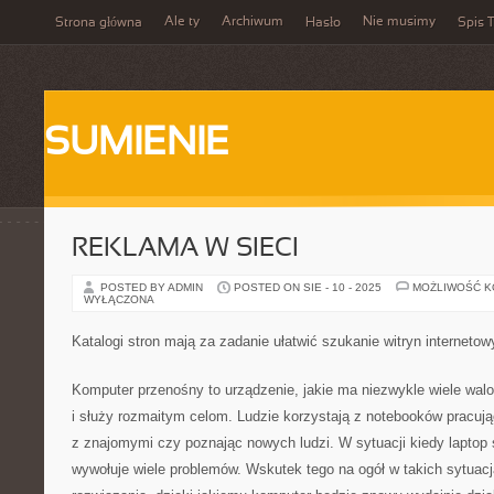
Ale ty
Archiwum
Nie musimy
Strona główna
Hasło
Spis T
SUMIENIE
REKLAMA W SIECI
POSTED BY ADMIN
POSTED ON SIE - 10 - 2025
MOŻLIWOŚĆ 
WYŁĄCZONA
Katalogi stron mają za zadanie ułatwić szukanie witryn interneto
Komputer przenośny to urządzenie, jakie ma niezwykle wiele walo
i służy rozmaitym celom. Ludzie korzystają z notebooków pracując
z znajomymi czy poznając nowych ludzi. W sytuacji kiedy laptop 
wywołuje wiele problemów. Wskutek tego na ogół w takich sytuac