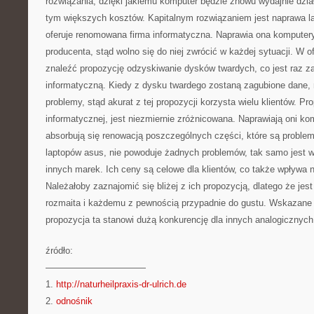
rozwiązania, dzięki jakiemu komputer będzie znowu wydajnie dział
tym większych kosztów. Kapitalnym rozwiązaniem jest naprawa 
oferuje renomowana firma informatyczna. Naprawia ona komputery
producenta, stąd wolno się do niej zwrócić w każdej sytuacji. W of
znaleźć propozycję odzyskiwanie dysków twardych, co jest raz 
informatyczną. Kiedy z dysku twardego zostaną zagubione dane,
problemy, stąd akurat z tej propozycji korzysta wielu klientów. Pro
informatycznej, jest niezmiernie zróżnicowana. Naprawiają oni ko
absorbują się renowacją poszczególnych części, które są proble
laptopów asus, nie powoduje żadnych problemów, tak samo jest
innych marek. Ich ceny są celowe dla klientów, co także wpływa n
Należałoby zaznajomić się bliżej z ich propozycją, dlatego że je
rozmaita i każdemu z pewnością przypadnie do gustu. Wskazane 
propozycja ta stanowi dużą konkurencję dla innych analogicznych
źródło:
———————————
1.
http://naturheilpraxis-dr-ulrich.de
2.
odnośnik