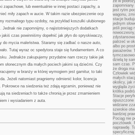
że w podróż
zapomniany r
ki zapachowe, lub ewentualnie w innej postaci zapachy, a
jest rytm pod
mieć miły zapach w aucie. W takim razie ubezpieczenie ocp
wagonu, zmie
stacje buduj
my rozmaitego typu ozdoby, na przykład koszulki ulubionego
jednym słow
jeśli pociąg 
. Jednak nie zapomnijmy, o najistotniejszych dodatkach
nowoczesny,
o jakiś czas powinniśmy dopełnić jak płyn do spryskiwaczy,
zdystansowa
patrzeć w o
y do mycia maleństwa. Staramy się zadbać o nasze auto,
albo po pros
owało. Tutaj wyraz oc spedytora staje się fundamentem. A co
pasażerów. T
tymczasowośc
lasku. Jednakże zakupujemy przydatne nam rzeczy takie jak
dzielą tę sa
sam czas. P
om słonecznym dla małych pociech jakimi są dziećmi. Czy
że droga ma 
racujemy w branży w której wymogiem jest garnitur, to taki
Człowiek widz
małych stac
a. Jeżeli natomiast pragniemy odmienić kolor, licencja
okolicy, jak
. Pokrowce na siedzenia też zdają egzamin, ponieważ nie
wygląda życ
krótka podró
ują na siedzeniach to także chronią je przez zmarnieniem
Stacje peryf
opuszczone 
iem i wysiadaniem z auta.
widziane zz
szerokie otw
bardziej praw
Pociąg nie p
pocztówek. P
naprawdę. To
specyficzną 