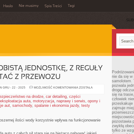
Nie musimy
Tagi
Hasło
Spis Treści
SUB
ISTĄ JEDNOSTKĘ, Z REGUŁY
Podróżowani
TAĆ Z PRZEWOZU
nie da się w
samolotem. 
pozwala jedn
PROWADZĄC
 GRU - 22 - 2025
MOŻLIWOŚĆ KOMENTOWANIA
ZOSTAŁA
drogę odczu
OSOBISTĄ
JEDNOSTKĘ,
się na trasi
ezpieczeństwo na drodze
,
car detailing
,
części
Z
człowiek nie
eksploatacja auta
,
motoryzacja
,
naprawy i serwis
REGUŁY
,
opony i
przeskakuje 
MUSIMY
je aut
,
samochody
,
spalanie i ekonomia jazdy
,
testy
KORZYSTAĆ
zajmuje mie
Z
przemieszcza
PRZEWOZU
miejscowości
obszernej ilości wody korzystnie wpływa na funkcjonowanie
pozostawia p
zwykłą obecn
tylko ze wzg
a auto z całych sił stara się na bieżąco nabywać jakieś