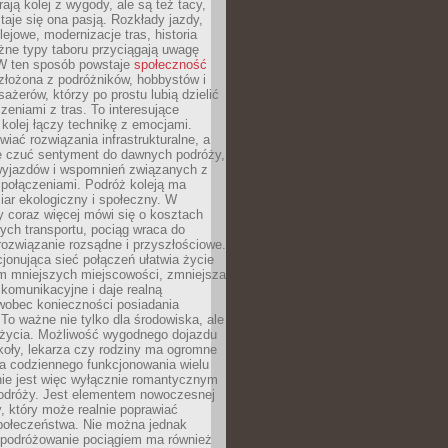
rają kolej z wygody, ale są też tacy,
staje się ona pasją. Rozkłady jazdy,
olejowe, modernizacje tras, historia
żne typy taboru przyciągają uwagę
 W ten sposób powstaje
społeczność
złożona z podróżników, hobbystów i
ażerów, którzy po prostu lubią dzielić
zeniami z tras. To interesujące
 kolej łączy technikę z emocjami.
iać rozwiązania infrastrukturalne, a
e czuć sentyment do dawnych podróży,
wyjazdów i wspomnień związanych z
 połączeniami. Podróż koleją ma
ar ekologiczny i społeczny. W
 coraz więcej mówi się o kosztach
ch transportu, pociąg wraca do
rozwiązanie rozsądne i przyszłościowe.
jonująca sieć połączeń ułatwia życie
 mniejszych miejscowości, zmniejsza
komunikacyjne i daje realną
 wobec konieczności posiadania
o ważne nie tylko dla środowiska, ale
i życia. Możliwość wygodnego dojazdu
koły, lekarza czy rodziny ma ogromne
a codziennego funkcjonowania wielu
nie jest więc wyłącznie romantycznym
dróży. Jest elementem nowoczesnej
ry, który może realnie poprawiać
połeczeństwa. Nie można jednak
 podróżowanie pociągiem ma również