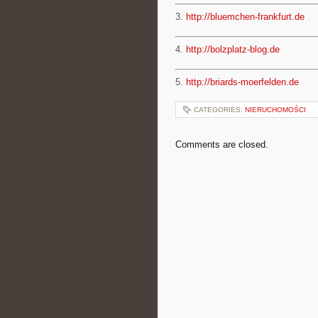
3.
http://bluemchen-frankfurt.de
4.
http://bolzplatz-blog.de
5.
http://briards-moerfelden.de
CATEGORIES:
NIERUCHOMOŚCI
Comments are closed.