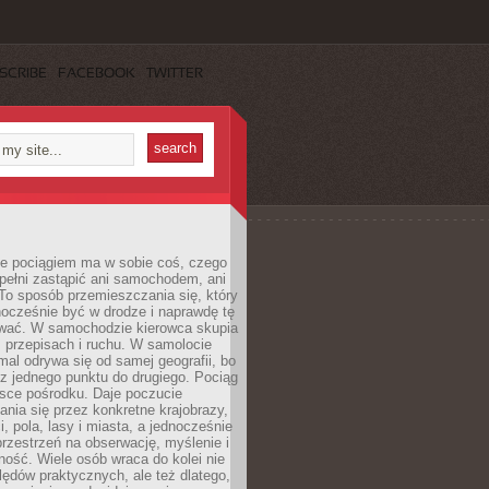
SCRIBE
FACEBOOK
TWITTER
e pociągiem ma w sobie coś, czego
 pełni zastąpić ani samochodem, ani
To sposób przemieszczania się, który
ocześnie być w drodze i naprawdę tę
wać. W samochodzie kierowca skupia
e, przepisach i ruchu. W samolocie
mal odrywa się od samej geografii, bo
z jednego punktu do drugiego. Pociąg
jsce pośrodku. Daje poczucie
nia się przez konkretne krajobrazy,
, pola, lasy i miasta, a jednocześnie
rzestrzeń na obserwację, myślenie i
ość. Wiele osób wraca do kolei nie
lędów praktycznych, ale też dlatego,