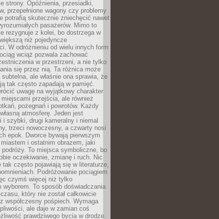
e strony. Opóźnienia, przesiadki,
ów, przepełnione wagony czy problemy
e potrafią skutecznie zniechęcić nawet
 wyrozumiałych pasażerów. Mimo to
ie rezygnuje z kolei, bo dostrzega w
 większą niż pojedyncze
i. W odróżnieniu od wielu innych form
 pociąg wciąż pozwala zachować
estniczenia w przestrzeni, a nie tylko
nia się przez nią. Ta różnica może
subtelna, ale właśnie ona sprawia, że
ją tak często zapadają w pamięć.
wrócić uwagę na wyjątkowy charakter
miejscami przejścia, ale również
otkań, pożegnań i powrotów. Każdy
własną atmosferę. Jeden jest
i i szybki, drugi kameralny i niemal
ny, trzeci nowoczesny, a czwarty nosi
ch epok. Dworce bywają pierwszym
miastem i ostatnim obrazem, jaki
z podróży. To miejsca symboliczne, bo
obie oczekiwanie, zmianę i ruch. Nic
 tak często pojawiają się w literaturze,
spomnieniach. Podróżowanie pociągiem
ęc czymś więcej niż tylko
m wyborem. To sposób doświadczania
 czasu, który nie został całkowicie
ez współczesny pośpiech. Wymaga
rpliwości, ale daje w zamian coś
żliwość prawdziwego bycia w drodze.