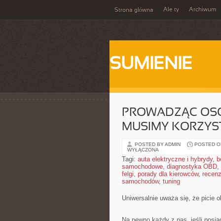
Ale ty
Archiwum
Strona główna
SUMIENIE
PROWADZĄC OSOB
MUSIMY KORZYS
POSTED BY ADMIN
POSTED ON
WYŁĄCZONA
Tagi:
auta elektryczne i hybrydy
,
b
samochodowe
,
diagnostyka OBD
,
felgi
,
porady dla kierowców
,
recenz
samochodów
,
tuning
Uniwersalnie uważa się, że picie 
Na pewno każdy z nas, jeśli posiad