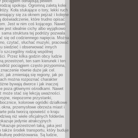
y pociągiem odnajdują pewien
odzaj spokoju. Ogromną zaletą kolei
róży. Koła stukające o tory, lekki ruch
niający się za oknem pejzaż i kolejne
ą doświadczenie, które trudno opisać
em. Jest w nim coś kojącego. Nawet
nie jest idealnie cichy albo wyjątkowo
 sama struktura tej podróży pozwala
ć się od codziennego napięcia. Można
kno, czytać, słuchać muzyki, pracować
tu siedzieć i obserwować innych
o szczególny rodzaj wspólnej
i. Przez kilka godzin obcy ludzie
mą przestrzeń, ten sam kierunek i ten
odróż pociągiem często przypomina,
znaczenie równie duże jak cel.
i, jak zmieniają się regiony, jak po
jach można rozpoznać charakter
 różne bywają dworce i jak inaczej
ie poza głównymi ośrodkami. Nawet
ż może stać się lekcją uważności.
eryjne, niepozorne przystanki,
bocznice, kolorowe ogródki działkowe
a okna, przemysłowe obrzeża miast i
arte pola tworzą opowieść o kraju
dziwą niż wiele oficjalnych folderów.
okazuje jedynie atrakcyjnych
okazuje przestrzeń taką, jaka jest
 także środek transportu, który buduje
kulturę podróżowania. Są ludzie,