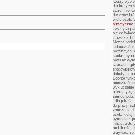
którzy wybie
dla których 
stare linie k
dworców i ró
wielu osób.
tematyczna
zwykłych pas
się doświadc
zjawisko, bo
Można podziw
jednocześni
rodzinnych 
konkretnymi
również wymi
czasach, gdy
środowiskowy
debaty jako 
Dobrze funkc
mieszkańcom
wykluczenie 
alternatywę
samochodu. T
i dla jakośc
do pracy, sz
znaczenie dl
osób. Kolej 
symbolem po
infrastruktu
mobilność s
ukrywać, że