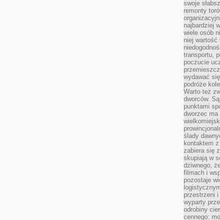
swoje słabsz
remonty tor
organizacyjn
najbardziej
wiele osób n
niej wartość
niedogodnośc
transportu,
poczucie ucz
przemieszcza
wydawać się 
podróże kole
Warto też z
dworców. Są 
punktami sp
dworzec ma 
wielkomiejsk
prowincjonal
ślady dawny
kontaktem z 
zabiera się 
skupiają w s
dziwnego, że
filmach i w
pozostaje wi
logistyczny
przestrzeni i
wyparty prz
odrobiny cie
cennego: mo