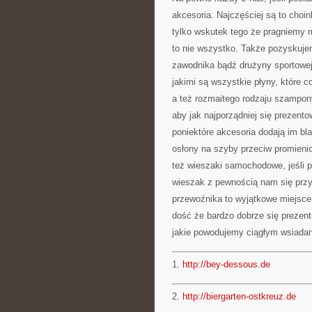
akcesoria. Najczęściej są to choin
tylko wskutek tego że pragniemy 
to nie wszystko. Także pozyskuje
zawodnika bądź drużyny sportowej
jakimi są wszystkie płyny, które c
a też rozmaitego rodzaju szampon
aby jak najporządniej się prezent
poniektóre akcesoria dodają im b
osłony na szyby przeciw promieni
też wieszaki samochodowe, jeśli p
wieszak z pewnością nam się przyd
przewoźnika to wyjątkowe miejsce
dość że bardzo dobrze się prezent
jakie powodujemy ciągłym wsiadan
1.
http://bey-dessous.de
2.
http://biergarten-ostkreuz.de