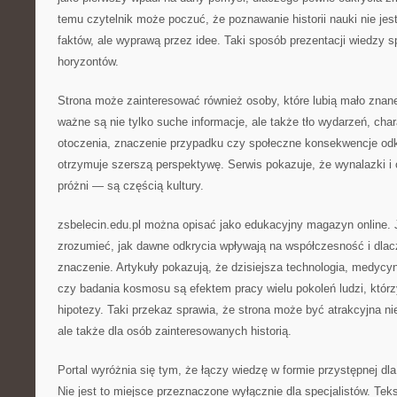
temu czytelnik może poczuć, że poznawanie historii nauki nie je
faktów, ale wyprawą przez idee. Taki sposób prezentacji wiedzy s
horyzontów.
Strona może zainteresować również osoby, które lubią mało znane
ważne są nie tylko suche informacje, ale także tło wydarzeń, char
otoczenia, znaczenie przypadku czy społeczne konsekwencje odkr
otrzymuje szerszą perspektywę. Serwis pokazuje, że wynalazki i 
próżni — są częścią kultury.
zsbelecin.edu.pl można opisać jako edukacyjny magazyn online. 
zrozumieć, jak dawne odkrycia wpływają na współczesność i dlac
znaczenie. Artykuły pokazują, że dzisiejsza technologia, medycyn
czy badania kosmosu są efektem pracy wielu pokoleń ludzi, któr
hipotezy. Taki przekaz sprawia, że strona może być atrakcyjna nie
ale także dla osób zainteresowanych historią.
Portal wyróżnia się tym, że łączy wiedzę w formie przystępnej dl
Nie jest to miejsce przeznaczone wyłącznie dla specjalistów. Te