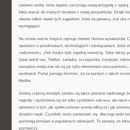
zarówno osoby, które dopiero zaczynają swoją przygodę z nauką, j
lubią wracać do znanych tematów z nowej perspektywy. Dzięki k
ułatwia odbiór nawet tych zagadnień, które na pierwszy rzut oka
wymagające.
Na stronie ważne miejsce zajmuje również historia wynalazków. 
opowieści o przedmiotach, technologiach i rozwiązaniach, które st
codzienności, choć kiedyś były zupełną nowością. Takie teksty p
świat wokół nas. Telefon, żarówka, szczepionka, komputer, mik
narzędzia medyczne nie są już tylko elementami rzeczywistości, 
wyobraźni. Portal pomaga dostrzec, że za każdym z takich rozwiąz
błędów.
Istotną częścią tematyki serwisu są także postacie naukowego św
nagrody i wyróżnienia są nie tylko symbolem sukcesu, ale także
opowieści o tym, jak społeczeństwo ocenia odkrycia i jak zmieni
dziedzin nauki. Czytelnik może zastanowić się, dlaczego jedni twó
pozostają pomijani w popularnych narracjach. To sprawia, że lek
poznawczy.