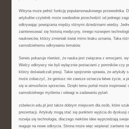
Witryna może pełnić funkcję popularnonaukowego przewodnika. Dzi
artykułów czytelnik może swobodnie przechodzić od jednego zaga
odkrywając powiązania między różnymi dziedzinami wiedzy. Jed
zainteresować się historią medycyny, innego rozwojem technologi
naukowców, którzy zmieniali świat mimo braku uznania. Taka róż
samodzielnemu odkrywaniu tematów.
Serwis pokazuje również, że nauka jest związana z emocjami, wybo
Wielcy odkrywcy nie byli wyłącznie postaciami z pomników czy po
którzy doświadczali presji. Takie spojrzenie sprawia, że artykuły s
może zobaczyć, że geniusz nie zawsze oznacza łatwe życie, a p
się w atmosferze sprzeciwu. Dzięki temu portal może inspirować 
samodzielnego myślenia i odwagi w zadawaniu pytań.
zsbelecin.edu.pl jest także dobrym miejscem dla osób, które szu
prezentacji. Artykuły mogą stać się punktem wyjścia do dyskusji o
rozwija się technologia, dlaczego niektóre idee wyprzedzają swoj
reaguje na nowe odkrycia. Strona może więc wspierać zarówno n