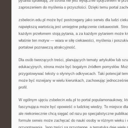
pytania sprawiają, że strona nie jest wyłącznie spojrzeniem w prz
zaproszeniem do myślenia o przyszłości. Dzięki temu portal zach
zsbelecin.edu.pl może być postrzegany jako serwis dla ludzi cie
największą wartością jest umiejętne połączenie ciekawostek. Str
każdym przełomem stoją pytania, a za każdym pytaniem może kry
właśnie ten motyw — wiara w siłę ciekawości, myślenia i poszuk
portalowi poznawczą atrakcyjność.
Dla osób tworzących treści, planujących tematy artykułów lub szu
edukacyjnych, strona może być bogatym źródłem pomysłów. Możn
przygotowywać teksty o słynnych odkrywcach. Taki potencjał tem
może być rozwijany w wielu kierunkach, zachowując jednocześnie
profil.
W ogólnym ujęciu zsbelecin.edu.pl to portal popularnonaukowy, kt
fascynująca może być opowieść o ludzkiej wiedzy. To miejsce dla 
ale niekoniecznie chcą sięgać od razu po specjalistyczne publikac
formule serwis może zachęcać do nauki osoby w różnym wieku i
przygotowania. Jego treści są przystępne, a tematyka daje wiele