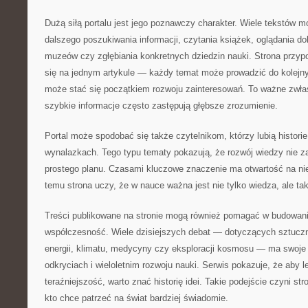
Dużą siłą portalu jest jego poznawczy charakter. Wiele tekstów 
dalszego poszukiwania informacji, czytania książek, oglądania 
muzeów czy zgłębiania konkretnych dziedzin nauki. Strona przyp
się na jednym artykule — każdy temat może prowadzić do kolejny
może stać się początkiem rozwoju zainteresowań. To ważne zwł
szybkie informacje często zastępują głębsze zrozumienie.
Portal może spodobać się także czytelnikom, którzy lubią histori
wynalazkach. Tego typu tematy pokazują, że rozwój wiedzy nie 
prostego planu. Czasami kluczowe znaczenie ma otwartość na ni
temu strona uczy, że w nauce ważna jest nie tylko wiedza, ale t
Treści publikowane na stronie mogą również pomagać w budowani
współczesność. Wiele dzisiejszych debat — dotyczących sztucznej
energii, klimatu, medycyny czy eksploracji kosmosu — ma swoje
odkryciach i wieloletnim rozwoju nauki. Serwis pokazuje, że aby l
teraźniejszość, warto znać historię idei. Takie podejście czyni s
kto chce patrzeć na świat bardziej świadomie.