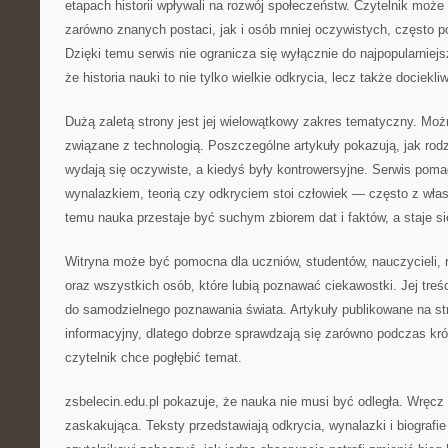
etapach historii wpływali na rozwój społeczeństw. Czytelnik może
zarówno znanych postaci, jak i osób mniej oczywistych, często p
Dzięki temu serwis nie ogranicza się wyłącznie do najpopularniej
że historia nauki to nie tylko wielkie odkrycia, lecz także dociekli
Dużą zaletą strony jest jej wielowątkowy zakres tematyczny. Możn
związane z technologią. Poszczególne artykuły pokazują, jak rodzi
wydają się oczywiste, a kiedyś były kontrowersyjne. Serwis po
wynalazkiem, teorią czy odkryciem stoi człowiek — często z wła
temu nauka przestaje być suchym zbiorem dat i faktów, a staje się
Witryna może być pomocna dla uczniów, studentów, nauczycieli, 
oraz wszystkich osób, które lubią poznawać ciekawostki. Jej treś
do samodzielnego poznawania świata. Artykuły publikowane na st
informacyjny, dlatego dobrze sprawdzają się zarówno podczas krótk
czytelnik chce pogłębić temat.
zsbelecin.edu.pl pokazuje, że nauka nie musi być odległa. Wręc
zaskakująca. Teksty przedstawiają odkrycia, wynalazki i biografi