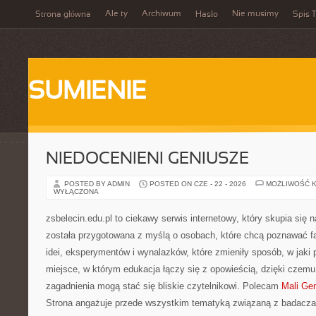
Ale ty
Archiwum
Nie musimy
Strona główna
Hasło
Spis T
SUMIENIE
NIEDOCENIENI GENIUSZE
POSTED BY ADMIN
POSTED ON CZE - 22 - 2026
MOŻLIWOŚĆ 
WYŁĄCZONA
zsbelecin.edu.pl to ciekawy serwis internetowy, który skupia się 
została przygotowana z myślą o osobach, które chcą poznawać fas
idei, eksperymentów i wynalazków, które zmieniły sposób, w jaki
miejsce, w którym edukacja łączy się z opowieścią, dzięki czemu
zagadnienia mogą stać się bliskie czytelnikowi. Polecam
Mali Ge
Strona angażuje przede wszystkim tematyką związaną z badacza