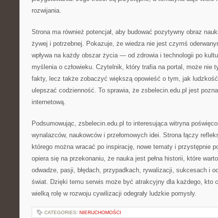
rozwijania.
Strona ma również potencjał, aby budować pozytywny obraz nauki 
żywej i potrzebnej. Pokazuje, że wiedza nie jest czymś oderwany
wpływa na każdy obszar życia — od zdrowia i technologii po kultu
myślenia o człowieku. Czytelnik, który trafia na portal, może nie
fakty, lecz także zobaczyć większą opowieść o tym, jak ludzkość
ulepszać codzienność. To sprawia, że zsbelecin.edu.pl jest pozn
internetową.
Podsumowując, zsbelecin.edu.pl to interesująca witryna poświęcon
wynalazców, naukowców i przełomowych idei. Strona łączy refleks
którego można wracać po inspirację, nowe tematy i przystępnie p
opiera się na przekonaniu, że nauka jest pełna historii, które wart
odwadze, pasji, błędach, przypadkach, rywalizacji, sukcesach i od
świat. Dzięki temu serwis może być atrakcyjny dla każdego, kto c
wielką rolę w rozwoju cywilizacji odegrały ludzkie pomysły.
CATEGORIES:
NIERUCHOMOŚCI