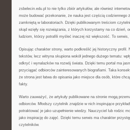
zsbelecin.edu.pl to nie tylko zbiór artykułów, ale również interne
może budować przekonanie, że nauka jest częścią codziennego ży
zamkniętą w laboratoriach. Dzięki publikowanym treściom czyteln
skąd wzięły się rozwiązania, z których korzystamy na co dzień, 
ludziom, którzy potrafili myśleć inaczej niż większość. To serwis,
Opisując charakter strony, warto podkreślić jej historyczny profil.
tekstów, lecz witryna skupiona wokół jednego dużego tematu: wpł
odkryć i wynalazków na rozwój świata. Dzięki temu portal ma ja
przyciągać odbiorców zainteresowanych biografiami. Taka konse
że strona jest łatwa do opisania jako miejsce dla osób, które ch
fakty.
Warto zauważyć, że artykuły publikowane na stronie mogą przem
odbiorców. Młodszy czytelnik znajdzie w nich inspirujące przykła
potraktować je jako uzupełnienie wiedzy. Nauczyciel lub rodzic m
jako inspirację do zajęć. Dzięki temu serwis ma charakter przyst
czytelników.