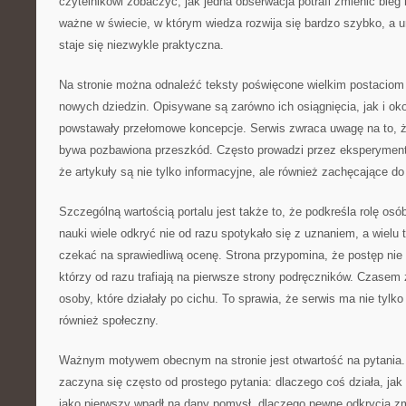
czytelnikowi zobaczyć, jak jedna obserwacja potrafi zmienić bieg h
ważne w świecie, w którym wiedza rozwija się bardzo szybko, a u
staje się niezwykle praktyczna.
Na stronie można odnaleźć teksty poświęcone wielkim postaciom n
nowych dziedzin. Opisywane są zarówno ich osiągnięcia, jak i oko
powstawały przełomowe koncepcje. Serwis zwraca uwagę na to, 
bywa pozbawiona przeszkód. Często prowadzi przez eksperymenty
że artykuły są nie tylko informacyjne, ale również zachęcające d
Szczególną wartością portalu jest także to, że podkreśla rolę osó
nauki wiele odkryć nie od razu spotykało się z uznaniem, a wielu
czekać na sprawiedliwą ocenę. Strona przypomina, że postęp nie 
którzy od razu trafiają na pierwsze strony podręczników. Czasem 
osoby, które działały po cichu. To sprawia, że serwis ma nie tylko
również społeczny.
Ważnym motywem obecnym na stronie jest otwartość na pytania. 
zaczyna się często od prostego pytania: dlaczego coś działa, jak
jako pierwszy wpadł na dany pomysł, dlaczego pewne odkrycia zmi