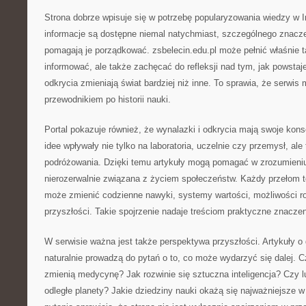
Strona dobrze wpisuje się w potrzebę popularyzowania wiedzy w 
informacje są dostępne niemal natychmiast, szczególnego znaczen
pomagają je porządkować. zsbelecin.edu.pl może pełnić właśnie t
informować, ale także zachęcać do refleksji nad tym, jak powstaje
odkrycia zmieniają świat bardziej niż inne. To sprawia, że serwi
przewodnikiem po historii nauki.
Portal pokazuje również, że wynalazki i odkrycia mają swoje ko
idee wpływały nie tylko na laboratoria, uczelnie czy przemysł, al
podróżowania. Dzięki temu artykuły mogą pomagać w zrozumieniu
nierozerwalnie związana z życiem społeczeństw. Każdy przełom 
może zmienić codzienne nawyki, systemy wartości, możliwości r
przyszłości. Takie spojrzenie nadaje treściom praktyczne znaczen
W serwisie ważna jest także perspektywa przyszłości. Artykuły 
naturalnie prowadzą do pytań o to, co może wydarzyć się dalej. 
zmienią medycynę? Jak rozwinie się sztuczna inteligencja? Czy 
odległe planety? Jakie dziedziny nauki okażą się najważniejsze 