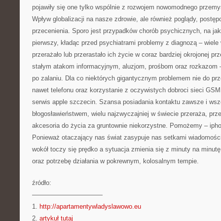
pojawiły się one tylko wspólnie z rozwojem nowomodnego przem
Wpływ globalizacji na nasze zdrowie, ale również poglądy, postępo
przecenienia. Sporo jest przypadków chorób psychicznych, na jaki
pierwszy, kładąc przed psychiatrami problemy z diagnozą – wiele 
przerażało lub przerastało ich życie w coraz bardziej okrojonej 
stałym atakom informacyjnym, aluzjom, prośbom oraz rozkazom 
po zalaniu. Dla co niektórych gigantycznym problemem nie do prz
nawet telefonu oraz korzystanie z oczywistych dobroci sieci GSM,
serwis apple szczecin. Szansa posiadania kontaktu zawsze i wszę
błogosławieństwem, wielu najzwyczajniej w świecie przeraża, prze
akcesoria do życia za gruntownie niekorzystne. Pomożemy – ipho
Ponieważ otaczający nas świat zasypuje nas setkami wiadomośc
wokół toczy się prędko a sytuacja zmienia się z minuty na minut
oraz potrzebę działania w pokrewnym, kolosalnym tempie.
źródło:
———————————
1.
http://apartamentywladyslawowo.eu
2.
artykuł tutaj