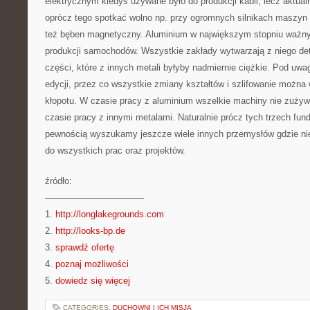
elektrycznym kiedyś używane było do produkcji kabli, lecz aktual
oprócz tego spotkać wolno np. przy ogromnych silnikach maszyn
też bęben magnetyczny. Aluminium w największym stopniu ważny
produkcji samochodów. Wszystkie zakłady wytwarzają z niego deta
części, które z innych metali byłyby nadmiernie ciężkie. Pod uwa
edycji, przez co wszystkie zmiany kształtów i szlifowanie możn
kłopotu. W czasie pracy z aluminium wszelkie machiny nie zużywa
czasie pracy z innymi metalami. Naturalnie prócz tych trzech fun
pewnością wyszukamy jeszcze wiele innych przemysłów gdzie ni
do wszystkich prac oraz projektów.
źródło:
———————————
1.
http://longlakegrounds.com
2.
http://looks-bp.de
3.
sprawdź ofertę
4.
poznaj możliwości
5.
dowiedz się więcej
CATEGORIES:
DUCHOWNI I ICH MISJA