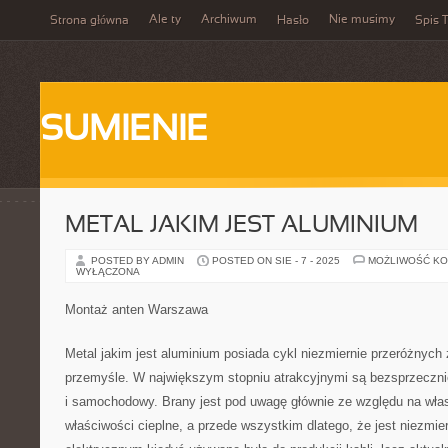
Ale ty
Archiwum
Nie musimy
Strona główna
Hasło
Spis T
SUMIENIE
METAL JAKIM JEST ALUMINIUM
POSTED BY ADMIN
POSTED ON SIE - 7 - 2025
MOŻLIWOŚĆ K
WYŁĄCZONA
Montaż anten Warszawa
Metal jakim jest aluminium posiada cykl niezmiernie przeróżnyc
przemyśle. W największym stopniu atrakcyjnymi są bezsprzecznie
i samochodowy. Brany jest pod uwagę głównie ze względu na wła
właściwości cieplne, a przede wszystkim dlatego, że jest niezmie