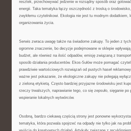
resztek, przechowywać jedzenie w rozsądny sposób oraz gotować
energii. Taka tematyka łączy oszczędność z troską o środowisko, 
zwykłemu czytelnikowi. Ekologia nie jest tu modnym dodatkiem,
organizowania życia.
Serwis zwraca uwagę także na świadome zakupy. To jeden z tych
ogromne znaczenie, bo decyzje podejmowane w sklepie wpływają
budżet, ale również na ilość odpadów, emisję związaną z transpor
sposób działania producentów. Ekos-Sułów może pomagać czytel
prawdziwie wartościowych rozwiązań od pustych haseł reklamowy
ważne jest pokazanie, że ekologiczne zakupy nie polegają wyłącz
z zieloną etykietą. Często bardziej przyjazne środowisku jest kup
rzeczy trwalszych, naprawianie tego, co się zepsuło, sięganie po p
wspieranie lokalnych wytwórców.
Osobną, bardzo ciekawą częścią strony jest ponowne wykorzysta
tematyka, która pozwala spojrzeć na odpady nie tylko jak na prob
wyjścia do kreatywnych działań. Artykuły związane z recyklingie