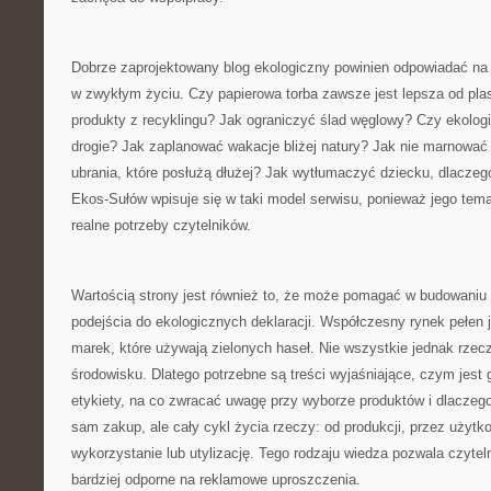
Dobrze zaprojektowany blog ekologiczny powinien odpowiadać na p
w zwykłym życiu. Czy papierowa torba zawsze jest lepsza od pl
produkty z recyklingu? Jak ograniczyć ślad węglowy? Czy ekolog
drogie? Jak zaplanować wakacje bliżej natury? Jak nie marnować
ubrania, które posłużą dłużej? Jak wytłumaczyć dziecku, dlacze
Ekos-Sułów wpisuje się w taki model serwisu, ponieważ jego tem
realne potrzeby czytelników.
Wartością strony jest również to, że może pomagać w budowaniu
podejścia do ekologicznych deklaracji. Współczesny rynek pełen j
marek, które używają zielonych haseł. Nie wszystkie jednak rzec
środowisku. Dlatego potrzebne są treści wyjaśniające, czym jest 
etykiety, na co zwracać uwagę przy wyborze produktów i dlaczeg
sam zakup, ale cały cykl życia rzeczy: od produkcji, przez użyt
wykorzystanie lub utylizację. Tego rodzaju wiedza pozwala czyt
bardziej odporne na reklamowe uproszczenia.