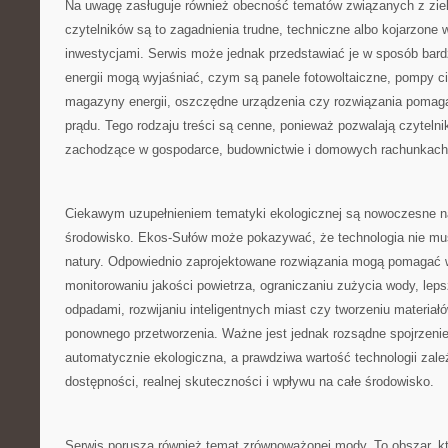
Na uwagę zasługuje również obecność tematów związanych z zielo
czytelników są to zagadnienia trudne, techniczne albo kojarzone
inwestycjami. Serwis może jednak przedstawiać je w sposób bardz
energii mogą wyjaśniać, czym są panele fotowoltaiczne, pompy c
magazyny energii, oszczędne urządzenia czy rozwiązania pomaga
prądu. Tego rodzaju treści są cenne, ponieważ pozwalają czyteln
zachodzące w gospodarce, budownictwie i domowych rachunkach
Ciekawym uzupełnieniem tematyki ekologicznej są nowoczesne n
środowisko. Ekos-Sułów może pokazywać, że technologia nie mu
natury. Odpowiednio zaprojektowane rozwiązania mogą pomagać
monitorowaniu jakości powietrza, ograniczaniu zużycia wody, le
odpadami, rozwijaniu inteligentnych miast czy tworzeniu materiał
ponownego przetworzenia. Ważne jest jednak rozsądne spojrzenie
automatycznie ekologiczna, a prawdziwa wartość technologii zależy
dostępności, realnej skuteczności i wpływu na całe środowisko.
Serwis porusza również temat zrównoważonej mody. To obszar, któ