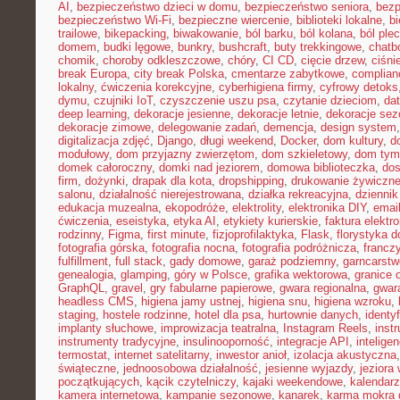
AI
,
bezpieczeństwo dzieci w domu
,
bezpieczeństwo seniora
,
bezp
bezpieczeństwo Wi-Fi
,
bezpieczne wiercenie
,
biblioteki lokalne
,
bi
trailowe
,
bikepacking
,
biwakowanie
,
ból barku
,
ból kolana
,
ból ple
domem
,
budki lęgowe
,
bunkry
,
bushcraft
,
buty trekkingowe
,
chatb
chomik
,
choroby odkleszczowe
,
chóry
,
CI CD
,
cięcie drzew
,
ciśni
break Europa
,
city break Polska
,
cmentarze zabytkowe
,
complian
lokalny
,
ćwiczenia korekcyjne
,
cyberhigiena firmy
,
cyfrowy detoks
dymu
,
czujniki IoT
,
czyszczenie uszu psa
,
czytanie dzieciom
,
dat
deep learning
,
dekoracje jesienne
,
dekoracje letnie
,
dekoracje se
dekoracje zimowe
,
delegowanie zadań
,
demencja
,
design system
digitalizacja zdjęć
,
Django
,
długi weekend
,
Docker
,
dom kultury
,
d
modułowy
,
dom przyjazny zwierzętom
,
dom szkieletowy
,
dom tym
domek całoroczny
,
domki nad jeziorem
,
domowa biblioteczka
,
dos
firm
,
dożynki
,
drapak dla kota
,
dropshipping
,
drukowanie żywiczn
salonu
,
działalność nierejestrowana
,
działka rekreacyjna
,
dziennik
edukacja muzealna
,
ekopodróże
,
elektrolity
,
elektronika DIY
,
emai
ćwiczenia
,
eseistyka
,
etyka AI
,
etykiety kurierskie
,
faktura elektr
rodzinny
,
Figma
,
first minute
,
fizjoprofilaktyka
,
Flask
,
florystyka 
fotografia górska
,
fotografia nocna
,
fotografia podróżnicza
,
francz
fulfillment
,
full stack
,
gady domowe
,
garaż podziemny
,
garncarstw
genealogia
,
glamping
,
góry w Polsce
,
grafika wektorowa
,
granice 
GraphQL
,
gravel
,
gry fabularne papierowe
,
gwara regionalna
,
gwar
headless CMS
,
higiena jamy ustnej
,
higiena snu
,
higiena wzroku
,
staging
,
hostele rodzinne
,
hotel dla psa
,
hurtownie danych
,
identy
implanty słuchowe
,
improwizacja teatralna
,
Instagram Reels
,
inst
instrumenty tradycyjne
,
insulinooporność
,
integracje API
,
intelige
termostat
,
internet satelitarny
,
inwestor anioł
,
izolacja akustyczna
świąteczne
,
jednoosobowa działalność
,
jesienne wyjazdy
,
jeziora
początkujących
,
kącik czytelniczy
,
kajaki weekendowe
,
kalendarz
kamera internetowa
,
kampanie sezonowe
,
kanarek
,
karma mokra d