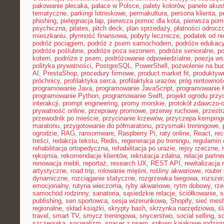
pakowanie plecaka
,
pałace w Polsce
,
palety kolorów
,
panele akus
tematyczne
,
parkingi lotniskowe
,
permakultura
,
persona klienta
,
p
phishing
,
pielęgnacja łap
,
pierwsza pomoc dla kota
,
pierwsza pom
psychiczna
,
pilates
,
pitch deck
,
plan sprzedaży
,
płatności odrocz
mieszkaniu
,
płynność finansowa
,
pobyty lecznicze
,
podatek od n
podróż pociągiem
,
podróż z psem samochodem
,
podróże edukacy
podróże poślubne
,
podróże poza sezonem
,
podróże senioralne
,
po
kotem
,
podróże z psem
,
podróżowanie odpowiedzialne
,
poezja ws
polityka prywatności
,
PostgreSQL
,
PowerShell
,
pozwolenie na bu
AI
,
PrestaShop
,
procedury firmowe
,
product market fit
,
produktyw
próchnicy
,
profilaktyka serca
,
profilaktyka urazów
,
próg rentownoś
programowanie Java
,
programowanie JavaScript
,
programowanie K
programowanie Python
,
programowanie Swift
,
projekt ogrodu pr
interakcji
,
prompt engineering
,
promy morskie
,
protokół zdawczo-o
prywatność online
,
przeprawy promowe
,
przerwy ruchowe
,
przestr
przewodnik po mieście
,
przycinanie krzewów
,
przyczepa kemping
maratonu
,
przygotowanie do półmaratonu
,
przysmaki treningowe
,
ogrodzie
,
RAG
,
ransomware
,
Raspberry Pi
,
raty online
,
React
,
rec
treści
,
redakcja tekstu
,
Redis
,
regeneracja po treningu
,
regulamin 
rehabilitacja ortopedyczna
,
rehabilitacja po urazie
,
rejsy rzeczne
,
rękojmia
,
rekomendacje klientów
,
rekrutacja zdalna
,
relacje partne
renowacja mebli
,
reportaż
,
research UX
,
REST API
,
rewitalizacja 
artystyczne
,
road trip
,
rolowanie mięśni
,
rośliny akwariowe
,
route
dynamiczne
,
rozciąganie statyczne
,
rozgrzewka biegowa
,
rozszer
emocjonalny
,
rutyna wieczorna
,
ryby akwariowe
,
rytm dobowy
,
rze
samochód rodzinny
,
sanatoria
,
sąsiedzkie relacje
,
ściółkowanie
,
s
publishing
,
sen sportowca
,
sesja wizerunkowa
,
Shopify
,
sieć mes
regionalne
,
skład książki
,
skrypty bash
,
skrzynka narzędziowa
,
ś
travel
,
smart TV
,
smycz treningowa
,
snycerstwo
,
social selling
,
so
szczeniaka
,
socrealizm
,
spacer z psem
,
spływy kajakowe rodzin