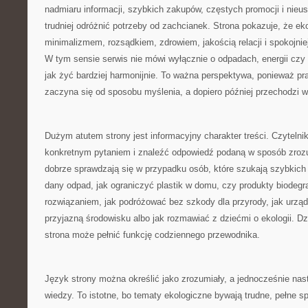
nadmiaru informacji, szybkich zakupów, częstych promocji i nieu
trudniej odróżnić potrzeby od zachcianek. Strona pokazuje, że eko
minimalizmem, rozsądkiem, zdrowiem, jakością relacji i spokojn
W tym sensie serwis nie mówi wyłącznie o odpadach, energii czy 
jak żyć bardziej harmonijnie. To ważna perspektywa, ponieważ p
zaczyna się od sposobu myślenia, a dopiero później przechodzi w
Dużym atutem strony jest informacyjny charakter treści. Czytelnik
konkretnym pytaniem i znaleźć odpowiedź podaną w sposób zrozu
dobrze sprawdzają się w przypadku osób, które szukają szybkich
dany odpad, jak ograniczyć plastik w domu, czy produkty biode
rozwiązaniem, jak podróżować bez szkody dla przyrody, jak urząd
przyjazną środowisku albo jak rozmawiać z dziećmi o ekologii. D
strona może pełnić funkcję codziennego przewodnika.
Język strony można określić jako zrozumiały, a jednocześnie na
wiedzy. To istotne, bo tematy ekologiczne bywają trudne, pełne sp