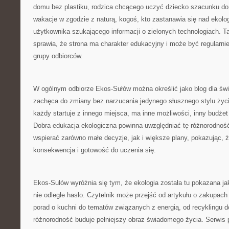
domu bez plastiku, rodzica chcącego uczyć dziecko szacunku do 
wakacje w zgodzie z naturą, kogoś, kto zastanawia się nad ekolo
użytkownika szukającego informacji o zielonych technologiach. 
sprawia, że strona ma charakter edukacyjny i może być regularni
grupy odbiorców.
W ogólnym odbiorze Ekos-Sułów można określić jako blog dla św
zachęca do zmiany bez narzucania jedynego słusznego stylu życ
każdy startuje z innego miejsca, ma inne możliwości, inny budżet
Dobra edukacja ekologiczna powinna uwzględniać tę różnorodnoś
wspierać zarówno małe decyzje, jak i większe plany, pokazując, że
konsekwencja i gotowość do uczenia się.
Ekos-Sułów wyróżnia się tym, że ekologia została tu pokazana ja
nie odległe hasło. Czytelnik może przejść od artykułu o zakupach
porad o kuchni do tematów związanych z energią, od recyklingu d
różnorodność buduje pełniejszy obraz świadomego życia. Serwis 