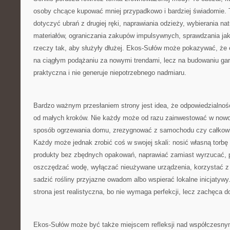
osoby chcące kupować mniej przypadkowo i bardziej świadomie. 
dotyczyć ubrań z drugiej ręki, naprawiania odzieży, wybierania na
materiałów, ograniczania zakupów impulsywnych, sprawdzania jak
rzeczy tak, aby służyły dłużej. Ekos-Sułów może pokazywać, że 
na ciągłym podążaniu za nowymi trendami, lecz na budowaniu gard
praktyczna i nie generuje niepotrzebnego nadmiaru.
Bardzo ważnym przesłaniem strony jest idea, że odpowiedzialno
od małych kroków. Nie każdy może od razu zainwestować w nowo
sposób ogrzewania domu, zrezygnować z samochodu czy całkowic
Każdy może jednak zrobić coś w swojej skali: nosić własną torbę
produkty bez zbędnych opakowań, naprawiać zamiast wyrzucać, p
oszczędzać wodę, wyłączać nieużywane urządzenia, korzystać z 
sadzić rośliny przyjazne owadom albo wspierać lokalne inicjatywy.
strona jest realistyczna, bo nie wymaga perfekcji, lecz zachęca d
Ekos-Sułów może być także miejscem refleksji nad współczesny