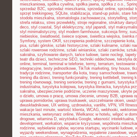
mieszkaniowa
,
spółka cywilna
,
spółka jawna
,
spółka z o.o.
,
Sprin
sprzedaż B2C
,
sprzedaż mieszkania
,
sprzedaż online
,
sprzedaż t
sprzęt trekkingowy
,
SQLite
,
stabilizacja
,
stand-up polski
,
stare fot
stodoła mieszkalna
,
stomatologia zachowawcza
,
storytelling
,
stor
strefa relaksu
,
stres przewlekły
,
stroje regionalne
,
struktury danyc
deco
,
styl coastal
,
Styl eklektyczny
,
styl japandi
,
styl maksymali
styl minimalistyczny
,
styl modern farmhouse
,
sukcesja firmy
,
sus
niebieskie
,
światłowód
,
świece sojowe
,
świetlica wiejska
,
świnka 
Symfony
,
system OKR
,
szczepienia podróżne
,
szczepienie kota
,
psa
,
szlaki górskie
,
szlaki historyczne
,
szlaki kulinarne
,
szlaki n
szlaki rowerowe rodzinne
,
szlaki winiarskie
,
szlaki zamków
,
sztuk
sakralna
,
szyfrowanie danych
,
tańce ludowe
,
tanie noclegi
,
tapety
teatr dla dzieci
,
techniczne SEO
,
techniki oddechowe
,
tekstylia 
online
,
terminal
,
terminal w telefonie
,
termy
,
terrarium
,
testowanie
integracyjne
,
testy jednostkowe
,
TikTok marketing
,
tiny house
,
tk
tradycje rodzinne
,
transporter dla kota
,
trasy samochodowe
,
trawn
trening dla dzieci
,
trening funkcjonalny
,
trening kettlebell
,
trening k
trening równowagi
,
trening seniorów
,
trening z gumami
,
turystyka 
industrialna
,
turystyka kolejowa
,
turystyka literacka
,
turystyka prz
sakralna
,
ubezpieczenie podróżne
,
uczenie maszynowe
,
ukryte pe
o dzieło
,
umowa o pracę
,
umowa zlecenie
,
umowy B2B
,
uprawa o
uprawa pomidorów
,
uprawa truskawek
,
uszczelnianie okien
,
uważ
dwuskładnikowe
,
UX writing
,
uzdrowiska
,
vanlife
,
VPN
,
VR fitnes
wakacje last minute
,
wartość klienta
,
WCAG
,
webhooki
,
wektorow
mieszkania
,
weterynarz online
,
Wielkanoc w hotelu
,
wilgoć w dom
drogowe
,
witamina D
,
wizytówka Google
,
własność intelektualna
,
development
,
workation
,
wsparcie kryzysowe
,
wspólnota mieszka
rodzinne
,
wybielanie zębów
,
wycena startupu
,
wycinanki ludowe
,
wyjazdy weekendowe
,
wynagrodzenia
,
wypalenie zawodowe
,
wypr