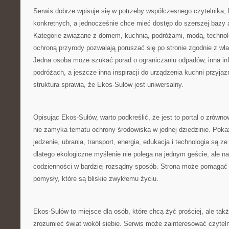
Serwis dobrze wpisuje się w potrzeby współczesnego czytelnika, 
konkretnych, a jednocześnie chce mieć dostęp do szerszej bazy 
Kategorie związane z domem, kuchnią, podróżami, modą, technolo
ochroną przyrody pozwalają poruszać się po stronie zgodnie z wł
Jedna osoba może szukać porad o ograniczaniu odpadów, inna inf
podróżach, a jeszcze inna inspiracji do urządzenia kuchni przyja
struktura sprawia, że Ekos-Sułów jest uniwersalny.
Opisując Ekos-Sułów, warto podkreślić, że jest to portal o zrówn
nie zamyka tematu ochrony środowiska w jednej dziedzinie. Pokaz
jedzenie, ubrania, transport, energia, edukacja i technologia są 
dlatego ekologiczne myślenie nie polega na jednym geście, ale n
codzienności w bardziej rozsądny sposób. Strona może pomagać w
pomysły, które są bliskie zwykłemu życiu.
Ekos-Sułów to miejsce dla osób, które chcą żyć prościej, ale także
zrozumieć świat wokół siebie. Serwis może zainteresować czytel