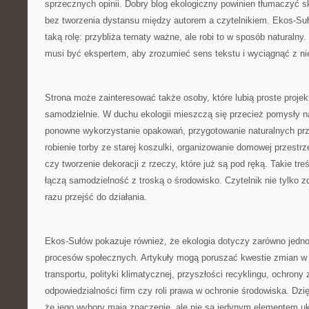
sprzecznych opinii. Dobry blog ekologiczny powinien tłumaczyć 
bez tworzenia dystansu między autorem a czytelnikiem. Ekos-Su
taką rolę: przybliża tematy ważne, ale robi to w sposób naturalny.
musi być ekspertem, aby zrozumieć sens tekstu i wyciągnąć z nie
Strona może zainteresować także osoby, które lubią proste proje
samodzielnie. W duchu ekologii mieszczą się przecież pomysły n
ponowne wykorzystanie opakowań, przygotowanie naturalnych prze
robienie torby ze starej koszulki, organizowanie domowej przestrz
czy tworzenie dekoracji z rzeczy, które już są pod ręką. Takie tre
łączą samodzielność z troską o środowisko. Czytelnik nie tylko 
razu przejść do działania.
Ekos-Sułów pokazuje również, że ekologia dotyczy zarówno jednos
procesów społecznych. Artykuły mogą poruszać kwestie zmian w 
transportu, polityki klimatycznej, przyszłości recyklingu, ochron
odpowiedzialności firm czy roli prawa w ochronie środowiska. Dzi
że jego wybory mają znaczenie, ale nie są jedynym elementem uk