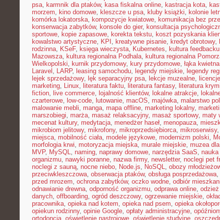
psa
,
karmnik dla ptaków
,
kasa fiskalna online
,
kastracja kota
,
kas
morzem
,
kino domowe
,
kleszcze u psa
,
kluby książki
,
kolonie let
komórka lokatorska
,
kompozycje kwiatowe
,
komunikacja bez prz
konserwacja zabytków
,
konsole do gier
,
konsultacja psychologicz
sportowe
,
kopie zapasowe
,
korekta tekstu
,
koszt pozyskania klie
kowalstwo artystyczne
,
KPI
,
kreatywne pisanie
,
kredyt obrotowy
,
rodzinna
,
KSeF
,
księga wieczysta
,
Kubernetes
,
kultura feedbacku
Mazowsza
,
kultura regionalna Podhala
,
kultura regionalna Pomorz
Wielkopolski
,
kurnik przydomowy
,
kury przydomowe
,
łąka kwietna
Laravel
,
LARP
,
leasing samochodu
,
legendy miejskie
,
legendy reg
lejek sprzedażowy
,
lęk separacyjny psa
,
lekcje muzealne
,
licencj
marketing
,
Linux
,
literatura faktu
,
literatura fantasy
,
literatura krym
fiction
,
live commerce
,
lojalność klientów
,
lokalne atrakcje
,
lokal
czarterowe
,
low-code
,
lutowanie
,
macOS
,
majówka
,
malarstwo pol
malowanie mebli
,
manga
,
mapa offline
,
marketing lokalny
,
marketi
marszobiegi
,
marża
,
masaż relaksacyjny
,
masaż sportowy
,
maty 
mecenat kultury
,
medytacja
,
menedżer haseł
,
menopauza
,
miesz
mikrobiom jelitowy
,
mikrofony
,
mikroprzedsiębiorca
,
mikroserwisy
miejsca
,
mobilność ciała
,
modele językowe
,
modernizm polski
,
M
morfologia krwi
,
motoryzacja miejska
,
murale miejskie
,
muzea dla
MVP
,
MySQL
,
naming
,
naprawy domowe
,
narzędzia SaaS
,
nauka
organizmu
,
nawyki poranne
,
nazwa firmy
,
newsletter
,
noclegi pet f
noclegi z sauną
,
nocne niebo
,
Node.js
,
NoSQL
,
obozy młodzieżo
przeciwkleszczowa
,
obserwacja ptaków
,
obsługa posprzedażowa
przed mrozem
,
ochrona zabytków
,
oczko wodne
,
odbiór mieszkan
odnawianie drewna
,
odporność organizmu
,
odprawa online
,
odzież
danych
,
offboarding
,
ogród deszczowy
,
ogrzewanie miejskie
,
okła
pracownika
,
opieka nad kotem
,
opieka nad psem
,
opieka okołopo
opiekun rodzinny
,
opinie Google
,
opłaty administracyjne
,
opóźnion
ortodoncja
,
oświetlenie nastrojowe
,
oświetlenie studyjne
,
oszczęd