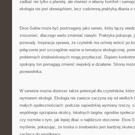
zadbać nie tylko o planetę, ale również o własny komfort i samop
ekologia nie jest obowiązkiem, lecz codzienną praktyką dbania o s
Ekos-Sułów może być postrzegany jako serwis, który łączy wie
zrozumieć, dlaczego warto zmieniać nawyki. Praktyka pokazuje, j
przesady. Inspiracja sprawia, że czytelnik ma ochotę wrócić po k
połączenie jest szczególnie ważne w tematyce ekologicznej, pon
problemach środowiskowych mogą przytłaczać. Dopiero konkretne 
spokojny ton pomagają zmienić niepokój w działanie. Strona może 
przewodnika.
W serwisie można dostrzec także potencjał dla czytelników, którz
wymiarem ekologii. Ekologia nie zawsze zaczyna się od wielkich 
małych społecznościach: podczas sąsiedzkiej wymiany rzeczy, s
wspólnego sprzątania okolicy, lokalnych targów, ogrodów społecz
czy rozmów o tym, jak lepiej dbać o najbliższe otoczenie. Ekos
myślenie, pokazując, że troska o środowisko jest bardziej skutecz
zachęca do współpracy.