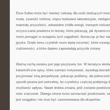
Ekos-Sułów może być również ciekawy dla osób śledzących tren
moda, żywność roślinna, mięso hodowane laboratoryjnie, inteligen
materiały przyszłości, odnawialne źródła energii, transport nisko
oczyszczania powietrza to tematy, które pokazują, jak dynamiczni
może pomagać w oswajaniu tych zagadnień, tłumacząc je bez na
języka. Dzięki temu czytelnik może lepiej rozumieć, które rozwią
codzienności, a które dopiero zapowiadają przyszłe zmiany.
Ważną cechą serwisu jest jego pozytywny ton. W tematyce ekolo
katastroficzne opisy, które zamiast motywować, wywołują bezra
przyjmować inną perspektywę: pokazuje problemy, ale jednocześn
sposób pisania jest potrzebny, bo czytelnicy częściej podejmują d
możliwość wpływu. Nawet drobna zmiana, jeśli zostanie powtórzo
mieć znaczenie. Dlatego strona może wzmacniać przekonanie, ż
jest osiągalna i nie musi być zarezerwowana dla ekspertów.