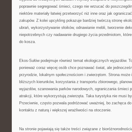
poprawnie segregować śmieci, czego nie wrzucać do poszczegól
niektóre materiały łatwiej przetworzyć niż inne oraz jak ogranicza
zakupów. Z kolei upcykling pokazuje bardziej twórczą stronę ekolo
ubrań, wykorzystywanie słoików, odnawianie mebli, tworzenie deko
niepotrzebnych czy nadawanie drugiego życia przedmiotom, które
do kosza.
Ekos-Sułów podejmuje również temat ekologicznych wyjazdów. To
ponieważ coraz więcej osób chce poznawać świat, ale jednocześn
przyrodzie, lokalnym społecznościom i zwierzętom. Strona może 
bliższych kierunków, korzystania z transportu zbiorowego, planow
wyjazdów, szanowania parków narodowych, ograniczania śmieci p
atrakcji, które wykorzystują zwierzęta. Taka turystyka nie musi b
Przeciwnie, często pozwala podróżować uważniej, bo zachęca do
kontaktu z naturą i większej wrażliwości na otoczenie.
Na stronie pojawiają się także treści związane z bioróżnorodności