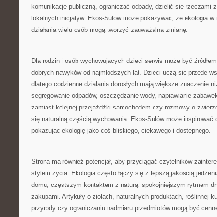
komunikację publiczną, ograniczać odpady, dzielić się rzeczami z
lokalnych inicjatyw. Ekos-Sułów może pokazywać, że ekologia w 
działania wielu osób mogą tworzyć zauważalną zmianę.
Dla rodzin i osób wychowujących dzieci serwis może być źródł
dobrych nawyków od najmłodszych lat. Dzieci uczą się przede w
dlatego codzienne działania dorosłych mają większe znaczenie n
segregowanie odpadów, oszczędzanie wody, naprawianie zabawek
zamiast kolejnej przejażdżki samochodem czy rozmowy o zwierzę
się naturalną częścią wychowania. Ekos-Sułów może inspirować d
pokazując ekologię jako coś bliskiego, ciekawego i dostępnego.
Strona ma również potencjał, aby przyciągać czytelników zainte
stylem życia. Ekologia często łączy się z lepszą jakością jedzeni
domu, częstszym kontaktem z naturą, spokojniejszym rytmem dni
zakupami. Artykuły o ziołach, naturalnych produktach, roślinnej ku
przyrody czy ograniczaniu nadmiaru przedmiotów mogą być cenne