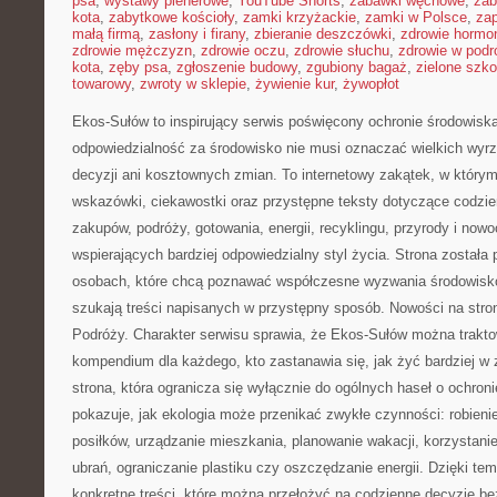
psa
,
wystawy plenerowe
,
YouTube Shorts
,
zabawki węchowe
,
zab
kota
,
zabytkowe kościoły
,
zamki krzyżackie
,
zamki w Polsce
,
za
małą firmą
,
zasłony i firany
,
zbieranie deszczówki
,
zdrowie hormo
zdrowie mężczyzn
,
zdrowie oczu
,
zdrowie słuchu
,
zdrowie w podr
kota
,
zęby psa
,
zgłoszenie budowy
,
zgubiony bagaż
,
zielone szko
towarowy
,
zwroty w sklepie
,
żywienie kur
,
żywopłot
Ekos-Sułów to inspirujący serwis poświęcony ochronie środowiska
odpowiedzialność za środowisko nie musi oznaczać wielkich wy
decyzji ani kosztownych zmian. To internetowy zakątek, w który
wskazówki, ciekawostki oraz przystępne teksty dotyczące codzi
zakupów, podróży, gotowania, energii, recyklingu, przyrody i no
wspierających bardziej odpowiedzialny styl życia. Strona została
osobach, które chcą poznawać współczesne wyzwania środowisko
szukają treści napisanych w przystępny sposób. Nowości na stro
Podróży. Charakter serwisu sprawia, że Ekos-Sułów można trakto
kompendium dla każdego, kto zastanawia się, jak żyć bardziej w z
strona, która ogranicza się wyłącznie do ogólnych haseł o ochroni
pokazuje, jak ekologia może przenikać zwykłe czynności: robien
posiłków, urządzanie mieszkania, planowanie wakacji, korzystanie
ubrań, ograniczanie plastiku czy oszczędzanie energii. Dzięki te
konkretne treści, które można przełożyć na codzienne decyzje be