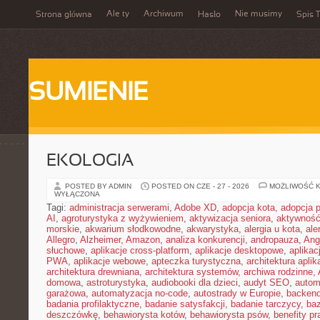
Ale ty
Archiwum
Nie musimy
Strona główna
Hasło
Spis T
SUMIENIE
EKOLOGIA
POSTED BY ADMIN
POSTED ON CZE - 27 - 2026
MOŻLIWOŚĆ 
WYŁĄCZONA
Tagi:
administracja serwerami
,
Adobe XD
,
adopcja kota
,
adopcja 
AI
,
agroturystyka z wyżywieniem
,
aktywizacja seniora
,
aktywność
morskie
,
akwarium słodkowodne
,
akwarystyka
,
alergia u kota
,
ale
Allegro
,
Alzheimer
,
Amazon
,
analiza konkurencji
,
andropauza
,
Ang
słuchowe
,
aplikacje cross-platform
,
aplikacje desktopowe
,
aplikac
PWA
,
aplikacje webowe
,
apteczka turystyczna
,
architektura aplika
architektura drewniana
,
architektura systemów
,
archiwa rodzinne
,
domowa
,
astroturystyka
,
audiobooki dla dzieci
,
audyt SEO
,
autom
garażowa
,
automatyzacja no-code
,
autostrady w Europie
,
backen
badania profilaktyczne
,
badanie satysfakcji
,
badanie tarczycy
,
ba
deszczówkę
,
behawiorysta kotów
,
behawiorysta psów
,
benefity p