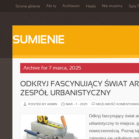
Ale ty
Archiwum
Nie musimy
Strona główna
Hasło
Spis T
SUMIENIE
Archive for 7 marca, 2025
ODKRYJ FASCYNUJĄCY ŚWIAT AR
ZESPÓŁ URBANISTYCZNY
POSTED BY ADMIN
MAR - 7 - 2025
MOŻLIWOŚĆ KOMENTOWAN
Odkryj fascynujący świat ar
urbanistyczny to miejsce, gd
nowoczesnością. Poznaj taj
zainspiruj się unikalnym p