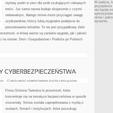
W świecie, k
stylowy punkt w sieci dla osób szukających ciekawych
przyspiesza 
treści. Już sama nazwa buduje skojarzenie z czymś
nie każda m
wykorzystan
niebanalnym, dlatego strona może przyciągać uwagę
oknie i patrz
użytkowników, którzy lubią oryginalne podejście do
wyraźnie.
prezentowania tematów. To nie jest przypadkowy zbiór
 przestrzeń, w której ważne są zarówno wygoda, jak i jakość
i na stronie: Dom i Gospodarstwo i Podróże po Polskich
Y CYBERBEZPIECZEŃSTWA
PRAWNE
026
MOŻLIWOŚĆ KOMENTOWANIA
ZOSTAŁA WYŁĄCZONA
ASPEKTY
CYBERBEZPIECZEŃSTWA
Firma Ochrona Twierdza to przestrzeń, które
koncentruje się na tematyce bezpieczeństwa w sposób
zrozumiały. Strona została zaprojektowana z myślą o
osobach, firmach i instytucjach, które poszukują