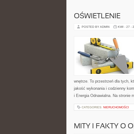
OŚWIETLENIE
POSTED BY ADMIN
KWI - 27 - 
wnętrze. To przestrzeń dla tych, 
jakość wykonania i codzienny komf
i Energia Odnawialna. Na stronie
CATEGORIES:
NIERUCHOMOŚCI
MITY I FAKTY O