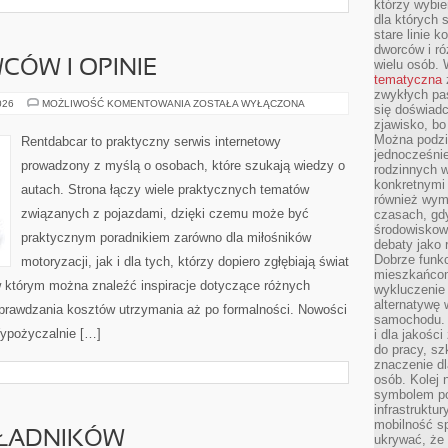
którzy wybie
dla których 
stare linie k
dworców i ró
wielu osób.
CÓW I OPINIE
tematyczna
zwykłych pas
HISTORIE
026
MOŻLIWOŚĆ KOMENTOWANIA
ZOSTAŁA WYŁĄCZONA
się doświadc
KIEROWCÓW
zjawisko, bo
I
OPINIE
Można podziw
Rentdabcar to praktyczny serwis internetowy
jednocześni
prowadzony z myślą o osobach, które szukają wiedzy o
rodzinnych 
konkretnymi
autach. Strona łączy wiele praktycznych tematów
również wymi
związanych z pojazdami, dzięki czemu może być
czasach, gdy
środowiskowy
praktycznym poradnikiem zarówno dla miłośników
debaty jako 
Dobrze funkc
motoryzacji, jak i dla tych, którzy dopiero zgłębiają świat
mieszkańcom
w którym można znaleźć inspiracje dotyczące różnych
wykluczenie 
alternatywę
sprawdzania kosztów utrzymania aż po formalności. Nowości
samochodu. T
Wypożyczalnie […]
i dla jakośc
do pracy, sz
znaczenie dl
osób. Kolej 
symbolem po
infrastruktu
mobilność s
KŁADNIKÓW
ukrywać, że