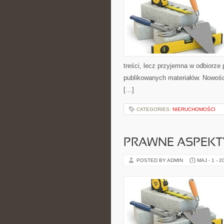
treści, lecz przyjemna w odbiorze
publikowanych materiałów. Nowośc
[…]
CATEGORIES:
NIERUCHOMOŚCI
PRAWNE ASPEKT
POSTED BY ADMIN
MAJ - 1 - 2