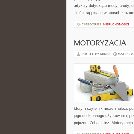
artykuły dotyczące mody, urody, c
Treści są pisane w sposób zrozum
CATEGORIES:
NIERUCHOMOŚCI
MOTORYZACJA
POSTED BY ADMIN
MAJ - 5 - 2
którym czytelnik może znaleźć po
jego codziennego użytkowania, pr
pojazdu. Zobacz też: Motoryzacja