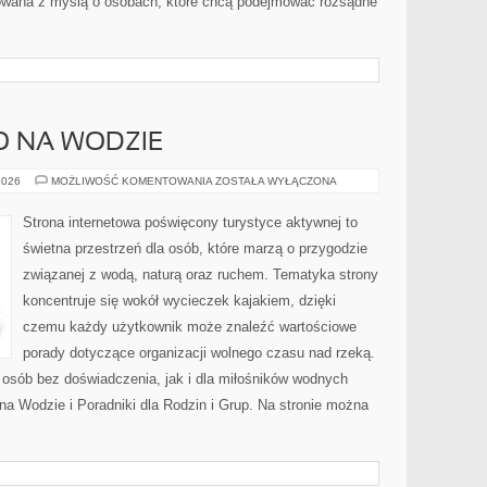
towana z myślą o osobach, które chcą podejmować rozsądne
O NA WODZIE
BEZPIECZEŃSTWO
2026
MOŻLIWOŚĆ KOMENTOWANIA
ZOSTAŁA WYŁĄCZONA
NA
WODZIE
Strona internetowa poświęcony turystyce aktywnej to
świetna przestrzeń dla osób, które marzą o przygodzie
związanej z wodą, naturą oraz ruchem. Tematyka strony
koncentruje się wokół wycieczek kajakiem, dzięki
czemu każdy użytkownik może znaleźć wartościowe
porady dotyczące organizacji wolnego czasu nad rzeką.
 osób bez doświadczenia, jak i dla miłośników wodnych
a Wodzie i Poradniki dla Rodzin i Grup. Na stronie można