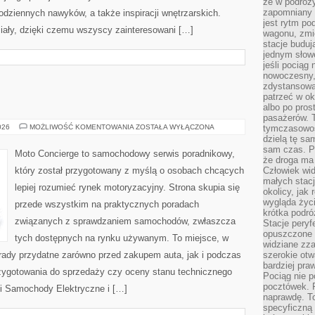
że w podróż
zapomniany r
odziennych nawyków, a także inspiracji wnętrzarskich.
jest rytm pod
iały, dzięki czemu wszyscy zainteresowani […]
wagonu, zmie
stacje buduj
jednym słow
jeśli pociąg 
nowoczesny,
zdystansowa
patrzeć w o
albo po pros
pasażerów. T
MOTORYZACJA
026
MOŻLIWOŚĆ KOMENTOWANIA
ZOSTAŁA WYŁĄCZONA
tymczasowośc
dzielą tę sa
sam czas. P
Moto Concierge to samochodowy serwis poradnikowy,
że droga ma 
który został przygotowany z myślą o osobach chcących
Człowiek widz
małych stac
lepiej rozumieć rynek motoryzacyjny. Strona skupia się
okolicy, jak
wygląda życ
przede wszystkim na praktycznych poradach
krótka podró
związanych z sprawdzaniem samochodów, zwłaszcza
Stacje peryf
opuszczone 
tych dostępnych na rynku używanym. To miejsce, w
widziane zz
rady przydatne zarówno przed zakupem auta, jak i podczas
szerokie otw
bardziej praw
zygotowania do sprzedaży czy oceny stanu technicznego
Pociąg nie p
pocztówek. P
 i Samochody Elektryczne i […]
naprawdę. To
specyficzną 