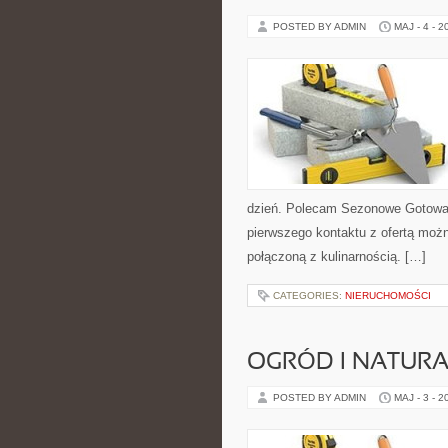
POSTED BY ADMIN
MAJ - 4 - 2
dzień. Polecam Sezonowe Gotowan
pierwszego kontaktu z ofertą możn
połączoną z kulinarnością. […]
CATEGORIES:
NIERUCHOMOŚCI
OGRÓD I NATUR
POSTED BY ADMIN
MAJ - 3 - 2