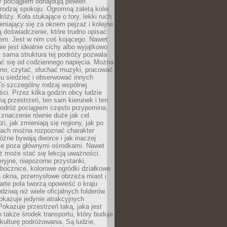
y pociągiem odnajdują pewien
odzaj spokoju. Ogromną zaletą kolei
róży. Koła stukające o tory, lekki ruch
niający się za oknem pejzaż i kolejne
ą doświadczenie, które trudno opisać
em. Jest w nim coś kojącego. Nawet
nie jest idealnie cichy albo wyjątkowo
 sama struktura tej podróży pozwala
ć się od codziennego napięcia. Można
kno, czytać, słuchać muzyki, pracować
tu siedzieć i obserwować innych
o szczególny rodzaj wspólnej
i. Przez kilka godzin obcy ludzie
mą przestrzeń, ten sam kierunek i ten
odróż pociągiem często przypomina,
znaczenie równie duże jak cel.
i, jak zmieniają się regiony, jak po
jach można rozpoznać charakter
 różne bywają dworce i jak inaczej
ie poza głównymi ośrodkami. Nawet
ż może stać się lekcją uważności.
eryjne, niepozorne przystanki,
bocznice, kolorowe ogródki działkowe
a okna, przemysłowe obrzeża miast i
arte pola tworzą opowieść o kraju
dziwą niż wiele oficjalnych folderów.
okazuje jedynie atrakcyjnych
okazuje przestrzeń taką, jaka jest
 także środek transportu, który buduje
kulturę podróżowania. Są ludzie,