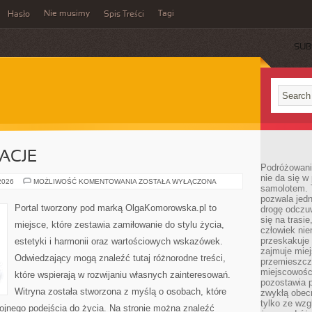
Nie musimy
Tagi
Hasło
Spis Treści
SUB
RACJE
Podróżowani
nie da się w
HISTORIE
 2026
MOŻLIWOŚĆ KOMENTOWANIA
ZOSTAŁA WYŁĄCZONA
samolotem. 
I
INSPIRACJE
pozwala jedn
Portal tworzony pod marką OlgaKomorowska.pl to
drogę odczu
się na trasi
miejsce, które zestawia zamiłowanie do stylu życia,
człowiek nie
przeskakuje 
estetyki i harmonii oraz wartościowych wskazówek.
zajmuje mie
Odwiedzający mogą znaleźć tutaj różnorodne treści,
przemieszcza
miejscowości
które wspierają w rozwijaniu własnych zainteresowań.
pozostawia p
Witryna została stworzona z myślą o osobach, które
zwykłą obecn
tylko ze wzg
ojnego podejścia do życia. Na stronie można znaleźć