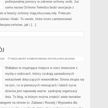
profesjonalnej pomocy w zakresie ochrony osób. Już
sama nazwa Ochrona Twierdza budzi asocjacje z
które w branży ochrony mają kluczową rolę. Polecam:
ożenia i Ataki. To serwis, która może zainteresować
bezpieczeństwo, jak i […]
ÓJ
ZABAWA
2026
MOŻLIWOŚĆ KOMENTOWANIA
ZOSTAŁA WYŁĄCZONA
I
ROZWÓJ
Wallaboo to inspirujące miejsce w sieci stworzone z
myślą o rodzicach, którzy szukają sprawdzonych
wskazówek dotyczących noworodków. Strona skupia się
na tym, co w pierwszych miesiącach i latach życia
dziecka jest naprawdę ważne: spokojnej organizacji
dnia. To blog, w którym można znaleźć wiele tematów
tegorie na stronie to: Zabawa i Rozwój i Wyprawka dla