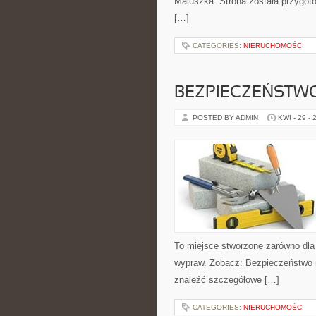
Maluszka. Strona została przygo
[…]
CATEGORIES:
NIERUCHOMOŚCI
BEZPIECZEŃSTW
POSTED BY ADMIN
KWI - 29 - 
To miejsce stworzone zarówno dla
wypraw. Zobacz: Bezpieczeństwo n
znaleźć szczegółowe […]
CATEGORIES:
NIERUCHOMOŚCI