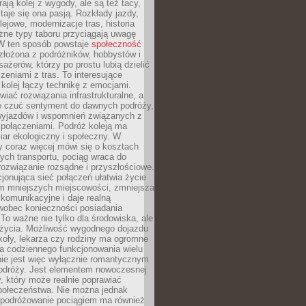
rają kolej z wygody, ale są też tacy,
staje się ona pasją. Rozkłady jazdy,
olejowe, modernizacje tras, historia
żne typy taboru przyciągają uwagę
 W ten sposób powstaje
społeczność
złożona z podróżników, hobbystów i
ażerów, którzy po prostu lubią dzielić
zeniami z tras. To interesujące
 kolej łączy technikę z emocjami.
iać rozwiązania infrastrukturalne, a
e czuć sentyment do dawnych podróży,
wyjazdów i wspomnień związanych z
 połączeniami. Podróż koleją ma
ar ekologiczny i społeczny. W
 coraz więcej mówi się o kosztach
ch transportu, pociąg wraca do
rozwiązanie rozsądne i przyszłościowe.
jonująca sieć połączeń ułatwia życie
 mniejszych miejscowości, zmniejsza
komunikacyjne i daje realną
 wobec konieczności posiadania
o ważne nie tylko dla środowiska, ale
i życia. Możliwość wygodnego dojazdu
koły, lekarza czy rodziny ma ogromne
a codziennego funkcjonowania wielu
nie jest więc wyłącznie romantycznym
dróży. Jest elementem nowoczesnej
ry, który może realnie poprawiać
połeczeństwa. Nie można jednak
 podróżowanie pociągiem ma również