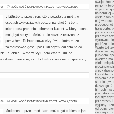
swoje słabsz
remonty tor
DRUGIE
026
MOŻLIWOŚĆ KOMENTOWANIA
ZOSTAŁA WYŁĄCZONA
organizacyjn
ŻYCIE
SKŁADNIKÓW
najbardziej
BibiBistro to przestrzeń, które powstało z myślą o
wiele osób n
niej wartość
osobach wybierających codzienną jakość. Strona
niedogodnośc
transportu,
internetowa prezentuje charakter kuchni, w którym dania
poczucie ucz
mają być nie tylko świeże, ale również tworzone z
przemieszcza
wydawać się 
pomysłem. To internetowa wizytówka, która może
podróże kole
zainteresować gości, poszukujących jedzenia na co
Warto też z
dworców. Są 
ie i Kuchnia Świata w Stylu Zero-Waste. Już od
punktami sp
dworzec ma 
a odnieść wrażenie, że Bibi Bistro stawia na przyjazny styl
wielkomiejsk
prowincjonal
ślady dawny
kontaktem z 
zabiera się 
skupiają w s
dziwnego, że
filmach i w
A
pozostaje wi
logistyczny
przestrzeni i
OGRÓD
026
MOŻLIWOŚĆ KOMENTOWANIA
ZOSTAŁA WYŁĄCZONA
I
wyparty prz
NATURA
odrobiny cie
Madlennn to przestrzeń, które może być odbierane jako
cennego: mo