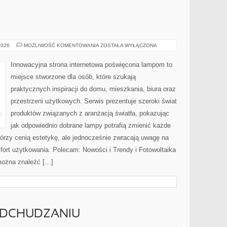
OŚWIETLENIE
2026
MOŻLIWOŚĆ KOMENTOWANIA
ZOSTAŁA WYŁĄCZONA
Innowacyjna strona internetowa poświęcona lampom to
miejsce stworzone dla osób, które szukają
praktycznych inspiracji do domu, mieszkania, biura oraz
przestrzeni użytkowych. Serwis prezentuje szeroki świat
produktów związanych z aranżacją światła, pokazując
jak odpowiednio dobrane lampy potrafią zmienić każde
którzy cenią estetykę, ale jednocześnie zwracają uwagę na
ort użytkowania. Polecam: Nowości i Trendy i Fotowoltaika
 można znaleźć […]
 ODCHUDZANIU