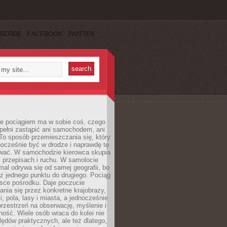
SCRIBE
FACEBOOK
TWITTER
e pociągiem ma w sobie coś, czego
 pełni zastąpić ani samochodem, ani
To sposób przemieszczania się, który
ocześnie być w drodze i naprawdę tę
wać. W samochodzie kierowca skupia
e, przepisach i ruchu. W samolocie
mal odrywa się od samej geografii, bo
z jednego punktu do drugiego. Pociąg
jsce pośrodku. Daje poczucie
nia się przez konkretne krajobrazy,
, pola, lasy i miasta, a jednocześnie
rzestrzeń na obserwację, myślenie i
ość. Wiele osób wraca do kolei nie
lędów praktycznych, ale też dlatego,