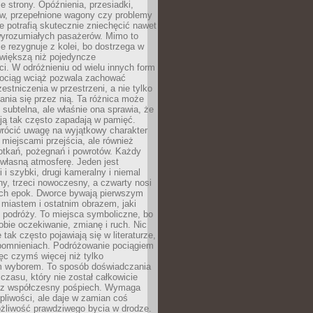
e strony. Opóźnienia, przesiadki,
ów, przepełnione wagony czy problemy
e potrafią skutecznie zniechęcić nawet
 wyrozumiałych pasażerów. Mimo to
ie rezygnuje z kolei, bo dostrzega w
 większą niż pojedyncze
i. W odróżnieniu od wielu innych form
 pociąg wciąż pozwala zachować
estniczenia w przestrzeni, a nie tylko
nia się przez nią. Ta różnica może
subtelna, ale właśnie ona sprawia, że
ją tak często zapadają w pamięć.
wrócić uwagę na wyjątkowy charakter
miejscami przejścia, ale również
otkań, pożegnań i powrotów. Każdy
własną atmosferę. Jeden jest
i i szybki, drugi kameralny i niemal
ny, trzeci nowoczesny, a czwarty nosi
ch epok. Dworce bywają pierwszym
miastem i ostatnim obrazem, jaki
z podróży. To miejsca symboliczne, bo
obie oczekiwanie, zmianę i ruch. Nic
 tak często pojawiają się w literaturze,
spomnieniach. Podróżowanie pociągiem
ęc czymś więcej niż tylko
m wyborem. To sposób doświadczania
 czasu, który nie został całkowicie
ez współczesny pośpiech. Wymaga
rpliwości, ale daje w zamian coś
żliwość prawdziwego bycia w drodze.