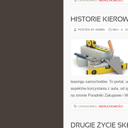
CATEGORIES:
NIERUCHOMOŚCI
HISTORIE KIEROW
POSTED BY ADMIN
MAJ - 4 - 2
leasingu samochodów. To portal, 
aspektów korzystania z auta, od 
na stronie Poradniki Zakupowe i 
CATEGORIES:
NIERUCHOMOŚCI
DRUGIE ŻYCIE S