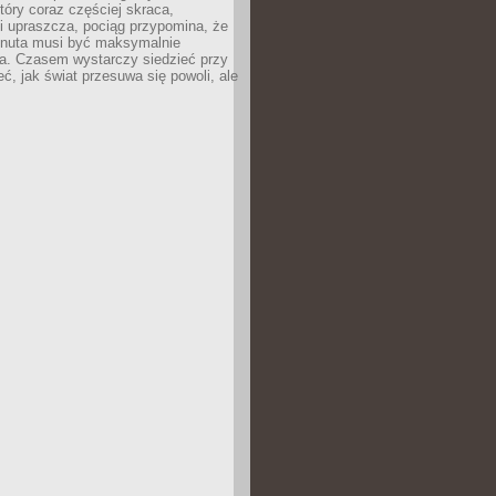
tóry coraz częściej skraca,
i upraszcza, pociąg przypomina, że
inuta musi być maksymalnie
a. Czasem wystarczy siedzieć przy
eć, jak świat przesuwa się powoli, ale