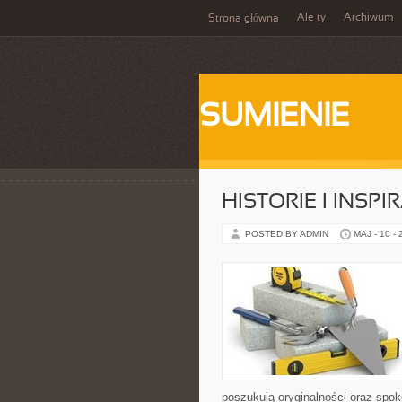
Ale ty
Archiwum
Strona główna
SUMIENIE
HISTORIE I INSPI
POSTED BY ADMIN
MAJ - 10 -
poszukują oryginalności oraz spok