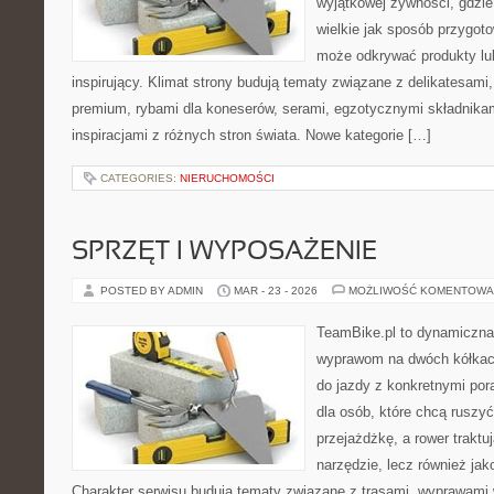
wyjątkowej żywności, gdzie
wielkie jak sposób przygo
może odkrywać produkty l
inspirujący. Klimat strony budują tematy związane z delikatesami
premium, rybami dla koneserów, serami, egzotycznymi składnikam
inspiracjami z różnych stron świata. Nowe kategorie […]
CATEGORIES:
NIERUCHOMOŚCI
SPRZĘT I WYPOSAŻENIE
POSTED BY ADMIN
MAR - 23 - 2026
MOŻLIWOŚĆ KOMENTOWA
TeamBike.pl to dynamiczna
wyprawom na dwóch kółkach
do jazdy z konkretnymi por
dla osób, które chcą ruszyć
przejażdżkę, a rower traktu
narzędzie, lecz również jak
Charakter serwisu budują tematy związane z trasami, wyprawami w