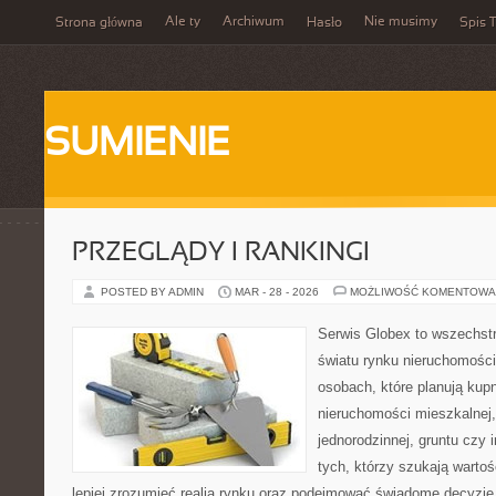
Ale ty
Archiwum
Nie musimy
Strona główna
Hasło
Spis T
SUMIENIE
PRZEGLĄDY I RANKINGI
POSTED BY ADMIN
MAR - 28 - 2026
MOŻLIWOŚĆ KOMENTOWA
Serwis Globex to wszechst
światu rynku nieruchomości
osobach, które planują kup
nieruchomości mieszkalnej
jednorodzinnej, gruntu czy 
tych, którzy szukają wartoś
lepiej zrozumieć realia rynku oraz podejmować świadome decyzje