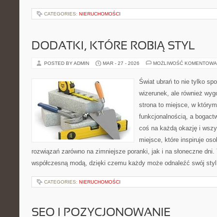
CATEGORIES:
NIERUCHOMOŚCI
DODATKI, KTÓRE ROBIĄ STYL
POSTED BY ADMIN
MAR - 27 - 2026
MOŻLIWOŚĆ KOMENTOWA
Świat ubrań to nie tylko sp
wizerunek, ale również wy
strona to miejsce, w którym
funkcjonalnością, a bogac
coś na każdą okazję i wsz
miejsce, które inspiruje os
rozwiązań zarówno na zimniejsze poranki, jak i na słoneczne dni. 
współczesną modą, dzięki czemu każdy może odnaleźć swój sty
CATEGORIES:
NIERUCHOMOŚCI
SEO I POZYCJONOWANIE