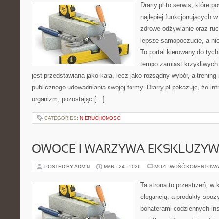
Drarry.pl to serwis, które 
najlepiej funkcjonujących w
zdrowe odżywianie oraz ru
lepsze samopoczucie, a n
To portal kierowany do tych
tempo zamiast krzykliwych t
jest przedstawiana jako kara, lecz jako rozsądny wybór, a trenin
publicznego udowadniania swojej formy. Drarry.pl pokazuje, że i
organizm, pozostając […]
CATEGORIES:
NIERUCHOMOŚCI
OWOCE I WARZYWA EKSKLUZY
POSTED BY ADMIN
MAR - 24 - 2026
MOŻLIWOŚĆ KOMENTOWA
Ta strona to przestrzeń, w
elegancją, a produkty spoż
bohaterami codziennych ins