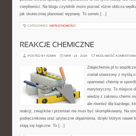
cierpliwości. Na blogu czytelnik może poznać różne oblicza wędkar
jak skuteczniej planować wyprawy. To serwis […]
CATEGORIES:
NIERUCHOMOŚCI
REAKCJE CHEMICZNE
POSTED BY ADMIN
MAR - 19 - 2026
MOŻLIWOŚĆ KOMENTOWA
Zdajechemie.pl to współcze
został stworzony z myślą 
opanować chemię w sposób 
merytoryczny. To miejsce dl
wiedzę z zakresu chemii org
ale również dla każdego, k
reakcji, związków i przemian nie musi być skomplikowany. Na str
podręcznikowa oraz użyteczne objaśnienia, dzięki którym nawet b
stają się logiczne. To […]