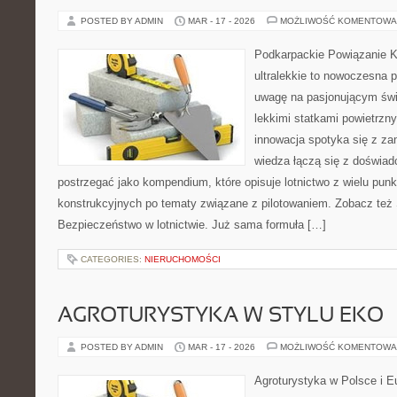
POSTED BY ADMIN
MAR - 17 - 2026
MOŻLIWOŚĆ KOMENTOWA
Podkarpackie Powiązanie K
ultralekkie to nowoczesna p
uwagę na pasjonującym świe
lekkimi statkami powietrzny
innowacja spotyka się z za
wiedza łączą się z doświa
postrzegać jako kompendium, które opisuje lotnictwo z wielu punk
konstrukcyjnych po tematy związane z pilotowaniem. Zobacz też
Bezpieczeństwo w lotnictwie. Już sama formuła […]
CATEGORIES:
NIERUCHOMOŚCI
AGROTURYSTYKA W STYLU EKO
POSTED BY ADMIN
MAR - 17 - 2026
MOŻLIWOŚĆ KOMENTOWA
Agroturystyka w Polsce i Eu