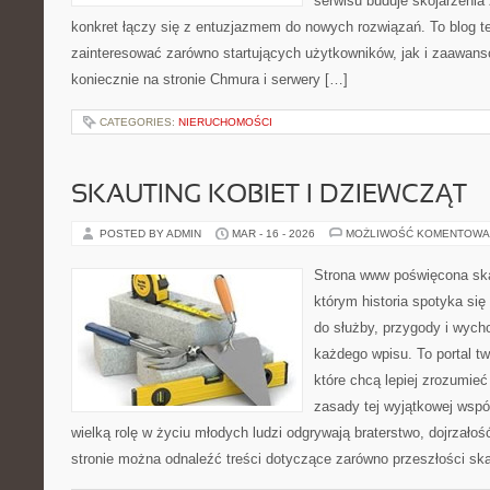
serwisu buduje skojarzenia
konkret łączy się z entuzjazmem do nowych rozwiązań. To blog t
zainteresować zarówno startujących użytkowników, jak i zaawan
koniecznie na stronie Chmura i serwery […]
CATEGORIES:
NIERUCHOMOŚCI
SKAUTING KOBIET I DZIEWCZĄT
POSTED BY ADMIN
MAR - 16 - 2026
MOŻLIWOŚĆ KOMENTOWA
Strona www poświęcona ska
którym historia spotyka si
do służby, przygody i wych
każdego wpisu. To portal t
które chcą lepiej zrozumie
zasady tej wyjątkowej wspó
wielką rolę w życiu młodych ludzi odgrywają braterstwo, dojrzałoś
stronie można odnaleźć treści dotyczące zarówno przeszłości skau