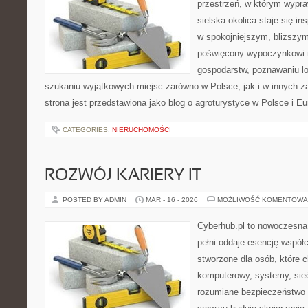
przestrzeń, w którym wypra
sielska okolica staje się in
w spokojniejszym, bliższym
poświęcony wypoczynkowi n
gospodarstw, poznawaniu lo
szukaniu wyjątkowych miejsc zarówno w Polsce, jak i w innych 
strona jest przedstawiona jako blog o agroturystyce w Polsce i Eu
CATEGORIES:
NIERUCHOMOŚCI
ROZWÓJ KARIERY IT
POSTED BY ADMIN
MAR - 16 - 2026
MOŻLIWOŚĆ KOMENTOWA
Cyberhub.pl to nowoczesna 
pełni oddaje esencję współc
stworzone dla osób, które c
komputerowy, systemy, sieć
rozumiane bezpieczeństwo