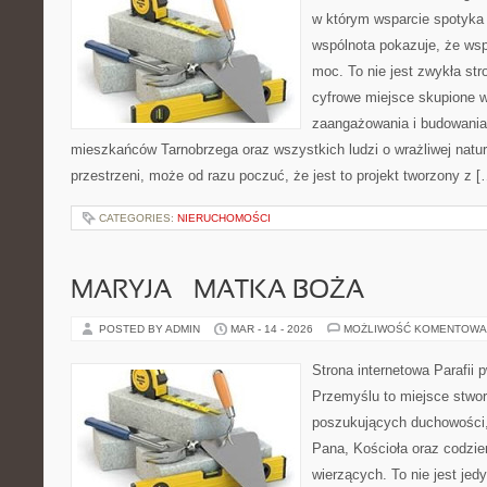
w którym wsparcie spotyka s
wspólnota pokazuje, że ws
moc. To nie jest zwykła str
cyfrowe miejsce skupione w
zaangażowania i budowania 
mieszkańców Tarnobrzega oraz wszystkich ludzi o wrażliwej naturze
przestrzeni, może od razu poczuć, że jest to projekt tworzony z [
CATEGORIES:
NIERUCHOMOŚCI
MARYJA – MATKA BOŻA
POSTED BY ADMIN
MAR - 14 - 2026
MOŻLIWOŚĆ KOMENTOWA
Strona internetowa Parafii 
Przemyślu to miejsce stwo
poszukujących duchowości, 
Pana, Kościoła oraz codzie
wierzących. To nie jest jed