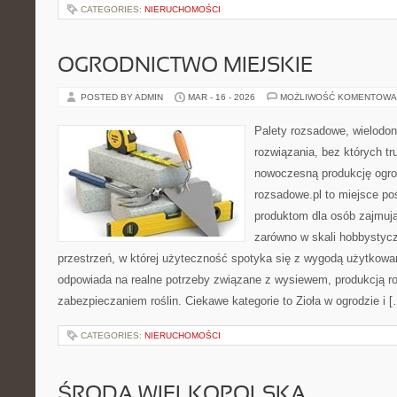
CATEGORIES:
NIERUCHOMOŚCI
OGRODNICTWO MIEJSKIE
POSTED BY ADMIN
MAR - 16 - 2026
MOŻLIWOŚĆ KOMENTOWA
Palety rozsadowe, wielodoni
rozwiązania, bez których t
nowoczesną produkcję ogrod
rozsadowe.pl to miejsce p
produktom dla osób zajmuj
zarówno w skali hobbystycz
przestrzeń, w której użyteczność spotyka się z wygodą użytkowan
odpowiada na realne potrzeby związane z wysiewem, produkcją r
zabezpieczaniem roślin. Ciekawe kategorie to Zioła w ogrodzie i 
CATEGORIES:
NIERUCHOMOŚCI
ŚRODA WIELKOPOLSKA