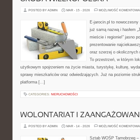
POSTED BY ADMIN
MAR - 15 - 2026
MOŻLIWOŚĆ KOMENTOWA
E-jarocin.pl to nowoczesny
już samą nazwą i hasłem „J
mieście i regionie!” jasno p
prezentowanie najciekawszy
oraz szerzej o okolicznych 
To przestrzeń, w którym lok
użytkowym spojrzeniem na życie miasta, turystykę, kulturę, wydar
sprawy mieszkańców oraz odwiedzających. Już na poziomie strukt
platforma […]
CATEGORIES:
NIERUCHOMOŚCI
WOLONTARIAT I ZAANGAŻOWAN
POSTED BY ADMIN
MAR - 14 - 2026
MOŻLIWOŚĆ KOMENTOWA
Sztab WOŚP Tarnobrzeg – G