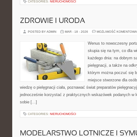
CATEGORIES:
NIERUCHOMOŚCI
ZDROWIE I URODA
POSTED BY ADMIN
MAR - 18 - 2026
MOŻLIWOŚĆ KOMENTOWA
Wenus to nowoczesny porta
skupia się na tym, co dla w
każdego dnia: na dobrym s
pielęgnacji, a także na odk
którym można poczuć się b
miejsce stworzone dla osób
wiedzę o pielęgnacji ciała, poznawać świat preparatów pielęgnacyj
jednocześnie korzystać z praktycznych wskazówek podanych w le
sobie […]
CATEGORIES:
NIERUCHOMOŚCI
MODELARSTWO LOTNICZE I SY