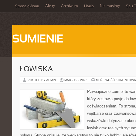
Ale ty
Archiwum
Nie musimy
Strona główna
Hasło
Spis T
SUMIENIE
ŁOWISKA
POSTED BY ADMIN
MAR - 19 - 2026
MOŻLIWOŚĆ KOMENTOWA
Pzwpajeczno.com.pl to war
który zestawia pasję do ło
doświadczeniem. To strona
wędkarze oraz zaawansowa
wskazówki dotyczące akces
łowisk oraz realnych sytua
połowu. Strona opisuje, że wędkarstwo to nie tylko hobby, ale równ