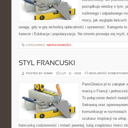
porządkuje wiedzę o tym, 
roślinnego i odpadowego mo
mocy, jak wygląda łańcuch 
uwagę, gdy w grę wchodzą opłacalność i sprawność. Kategorie to
świecie i Edukacja i popularyzacja. Na stronie przewija się myśl,
CATEGORIES:
NIERUCHOMOŚCI
STYL FRANCUSKI
POSTED BY ADMIN
LUT - 11 - 2026
MOŻLIWOŚĆ KOMENTOWA
ParisGliwice.pl to zakątek 
marzą o Francji i jednocześ
To połączenie dwóch świató
Sekwaną oraz opanowywania
komunikację w rozmowach 
szukasz inspiracji na urlop
francuską codzienność i mówić pewniej, tutaj znajdziesz treści 