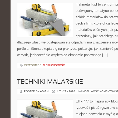
makmetalik.pl to centrum 
poświęcony tematyce pono
zbiórki materiałów do przet
osób i firm, które chcą lepi
materiałów wtórnych, jak p
sprzedaży, jak przebiega pr
dlaczego właściwe postępowanie z odpadami ma znaczenie zarówno
portfela. Strona skupia się na praktyce: pokazuje, jak zamienić 
w zysk, jednocześnie wspierając ekonomię ponownego […]
CATEGORIES:
NIERUCHOMOŚCI
TECHNIKI MALARSKIE
POSTED BY ADMIN
LUT - 21 - 2026
MOŻLIWOŚĆ KOMENTOWA
Elfiki777 to inspirujący blo
rysować i pisać ręcznie w 
miejsce powstało z myślą o 