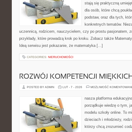
stają się praktyczną umieję
dla osób, które chcą pouk
podstaw, oraz dla tych, któ
konkretnych tematów. Nieza
uczennicą, rodzicem, nauczycielem, czy po prostu pasjonatem, zn
przykłady, które prowadzą krok po kroku. Zobacz także Matemat
Ideą serwisu jest pokazanie, że matematyka […]
CATEGORIES:
NIERUCHOMOŚCI
ROZWÓJ KOMPETENCJI MIĘKKIC
POSTED BY ADMIN
LUT - 7 - 2026
MOŻLIWOŚĆ KOMENTOWAN
nasza platforma edukacyjna
porządkuje wiedzę o tym, 
modelu szkoły online. To m
dzieciach i młodzieży, rod
którzy chcą zrozumieć codz