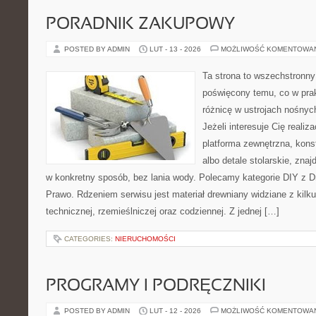
PORADNIK ZAKUPOWY
POSTED BY ADMIN
LUT - 13 - 2026
MOŻLIWOŚĆ KOMENTOWA
Ta strona to wszechstronny
poświęcony temu, co w prak
różnicę w ustrojach nośnyc
Jeżeli interesuje Cię realiz
platforma zewnętrzna, kons
albo detale stolarskie, zna
w konkretny sposób, bez lania wody. Polecamy kategorie DIY z D
Prawo. Rdzeniem serwisu jest materiał drewniany widziane z kilk
technicznej, rzemieślniczej oraz codziennej. Z jednej […]
CATEGORIES:
NIERUCHOMOŚCI
PROGRAMY I PODRĘCZNIKI
POSTED BY ADMIN
LUT - 12 - 2026
MOŻLIWOŚĆ KOMENTOWA