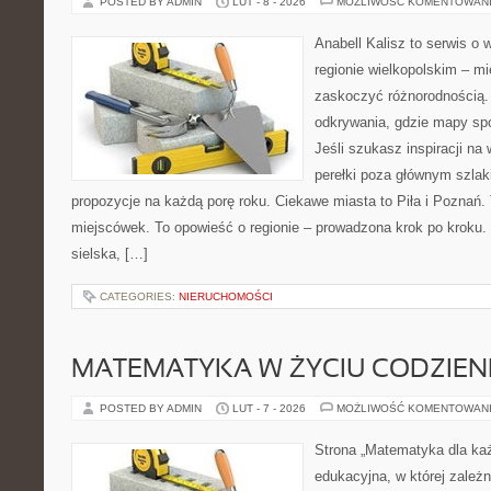
POSTED BY ADMIN
LUT - 8 - 2026
MOŻLIWOŚĆ KOMENTOWAN
Anabell Kalisz to serwis o
regionie wielkopolskim – mie
zaskoczyć różnorodnością. 
odkrywania, gdzie mapy spo
Jeśli szukasz inspiracji n
perełki poza głównym szlak
propozycje na każdą porę roku. Ciekawe miasta to Piła i Poznań. T
miejscówek. To opowieść o regionie – prowadzona krok po kroku. 
sielska, […]
CATEGORIES:
NIERUCHOMOŚCI
MATEMATYKA W ŻYCIU CODZIE
POSTED BY ADMIN
LUT - 7 - 2026
MOŻLIWOŚĆ KOMENTOWAN
Strona „Matematyka dla każ
edukacyjna, w której zależn