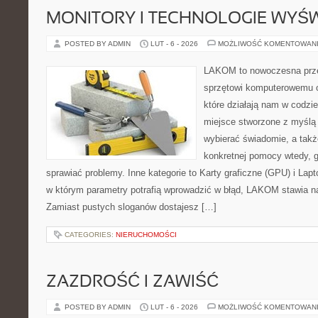
MONITORY I TECHNOLOGIE WYŚ
POSTED BY ADMIN
LUT - 6 - 2026
MOŻLIWOŚĆ KOMENTOWAN
LAKOM to nowoczesna prze
sprzętowi komputerowemu o
które działają nam w codzi
miejsce stworzone z myślą 
wybierać świadomie, a także
konkretnej pomocy wtedy, 
sprawiać problemy. Inne kategorie to Karty graficzne (GPU) i Lapto
w którym parametry potrafią wprowadzić w błąd, LAKOM stawia na
Zamiast pustych sloganów dostajesz […]
CATEGORIES:
NIERUCHOMOŚCI
ZAZDROŚĆ I ZAWIŚĆ
POSTED BY ADMIN
LUT - 6 - 2026
MOŻLIWOŚĆ KOMENTOWAN