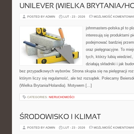
UNILEVER (WIELKA BRYTANIA/H
POSTED BY ADMIN
LUT - 23 - 2026
MOŻLIWOŚĆ KOMENTOWA
johnmasters-polska.pl to pl
interesują się produktami p
podejmować bardziej prze
oraz pielęgnacyjne. To mie
tych, którzy lubią wiedzieć,
działają składniki i jak bu
bez przypadkowych wyborów. Strona skupia się na pielęgnacji roz
którym liczy się regularność, ale też rozsądek. Polecamy Beiersdo
(Wielka Brytania/Holandia). Motywem […]
CATEGORIES:
NIERUCHOMOŚCI
ŚRODOWISKO I KLIMAT
POSTED BY ADMIN
LUT - 23 - 2026
MOŻLIWOŚĆ KOMENTOWA