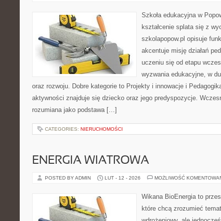
Szkoła edukacyjna w Popow
kształcenie splata się z w
szkolapopow.pl opisuje fun
akcentuje misję działań ped
uczeniu się od etapu wcze
wyzwania edukacyjne, w d
oraz rozwoju. Dobre kategorie to Projekty i innowacje i Pedagogi
aktywności znajduje się dziecko oraz jego predyspozycje. Wczesn
rozumiana jako podstawa […]
CATEGORIES:
NIERUCHOMOŚCI
ENERGIA WIATROWA
POSTED BY ADMIN
LUT - 12 - 2026
MOŻLIWOŚĆ KOMENTOWA
Wikana BioEnergia to przes
które chcą zrozumieć temat
wdrożeniowy, ale jednocześ