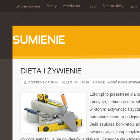
Ale ty
Archiwum
Nie musimy
Strona główna
Hasło
Spis T
SUMIENIE
DIETA I ŻYWIENIE
POSTED BY ADMIN
LUT - 24 - 2026
MOŻLIWOŚĆ KOMENTOWA
12ton.pl to przestrzeń dla 
kondycję, schudnąć oraz wk
w którym aktywność fizycz
samopoczuciem, a podejście
Jeśli szukasz konkretów a
swoje nawyki, tutaj znajd
do codzienności, a nie do ideałów z plakatu. Kategorie dla każdeg