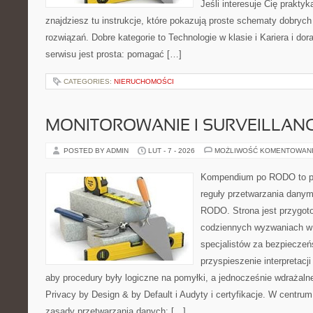
Jeśli interesuje Cię prakty
znajdziesz tu instrukcje, które pokazują proste schematy dobry
rozwiązań. Dobre kategorie to Technologie w klasie i Kariera i d
serwisu jest prosta: pomagać […]
CATEGORIES:
NIERUCHOMOŚCI
MONITOROWANIE I SURVEILLAN
POSTED BY ADMIN
LUT - 7 - 2026
MOŻLIWOŚĆ KOMENTOWAN
Kompendium po RODO to pla
reguły przetwarzania dany
RODO. Strona jest przygot
codziennych wyzwaniach w 
specjalistów za bezpieczeńs
przyspieszenie interpretacj
aby procedury były logiczne na pomyłki, a jednocześnie wdrażal
Privacy by Design & by Default i Audyty i certyfikacje. W centru
zasady przetwarzania danych: […]