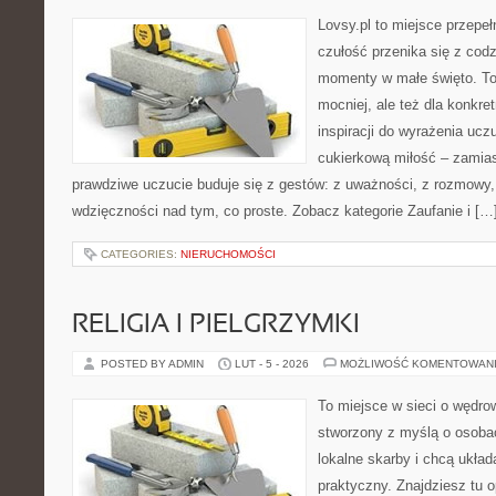
Lovsy.pl to miejsce przepeł
czułość przenika się z codz
momenty w małe święto. To p
mocniej, ale też dla konkre
inspiracji do wyrażenia ucz
cukierkową miłość – zamias
prawdziwe uczucie buduje się z gestów: z uważności, z rozmowy,
wdzięczności nad tym, co proste. Zobacz kategorie Zaufanie i […
CATEGORIES:
NIERUCHOMOŚCI
RELIGIA I PIELGRZYMKI
POSTED BY ADMIN
LUT - 5 - 2026
MOŻLIWOŚĆ KOMENTOWAN
To miejsce w sieci o wędro
stworzony z myślą o osobac
lokalne skarby i chcą ukła
praktyczny. Znajdziesz tu op