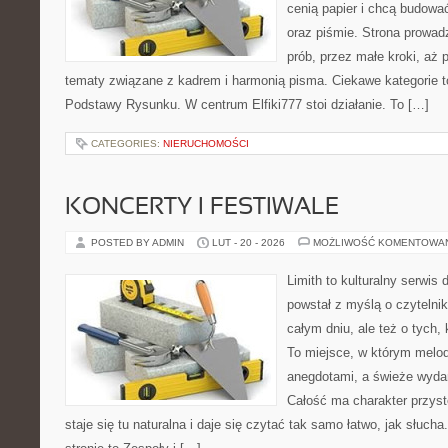
cenią papier i chcą budowa
oraz piśmie. Strona prowad
prób, przez małe kroki, aż 
tematy związane z kadrem i harmonią pisma. Ciekawe kategorie 
Podstawy Rysunku. W centrum Elfiki777 stoi działanie. To […]
CATEGORIES:
NIERUCHOMOŚCI
KONCERTY I FESTIWALE
POSTED BY ADMIN
LUT - 20 - 2026
MOŻLIWOŚĆ KOMENTOWA
Limith to kulturalny serwis
powstał z myślą o czytelni
całym dniu, ale też o tych,
To miejsce, w którym melod
anegdotami, a świeże wydan
Całość ma charakter przys
staje się tu naturalna i daje się czytać tak samo łatwo, jak słuch