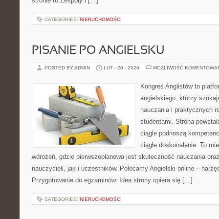
stronie to Zespoły i […]
CATEGORIES:
NIERUCHOMOŚCI
PISANIE PO ANGIELSKU
POSTED BY ADMIN
LUT - 20 - 2026
MOŻLIWOŚĆ KOMENTOWA
Kongres Anglistów to platfo
angielskiego, którzy szuka
nauczania i praktycznych r
studentami. Strona powstał
ciągle podnoszą kompetencj
ciągłe doskonalenie. To miej
wdrożeń, gdzie pierwszoplanowa jest skuteczność nauczania ora
nauczycieli, jak i uczestników. Polecamy Angielski online – narzędz
Przygotowanie do egzaminów. Idea strony opiera się […]
CATEGORIES:
NIERUCHOMOŚCI