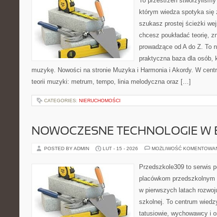
To przestrzeń stworzyliśmy
którym wiedza spotyka się 
szukasz prostej ścieżki we
chcesz poukładać teorię, z
prowadzące od A do Z. To nie
praktyczna baza dla osób, k
muzykę. Nowości na stronie Muzyka i Harmonia i Akordy. W cent
teorii muzyki: metrum, tempo, linia melodyczna oraz […]
CATEGORIES:
NIERUCHOMOŚCI
NOWOCZESNE TECHNOLOGIE W 
POSTED BY ADMIN
LUT - 15 - 2026
MOŻLIWOŚĆ KOMENTOWA
Przedszkole309 to serwis p
placówkom przedszkolnym o
w pierwszych latach rozwoj
szkolnej. To centrum wiedz
tatusiowie, wychowawcy i o