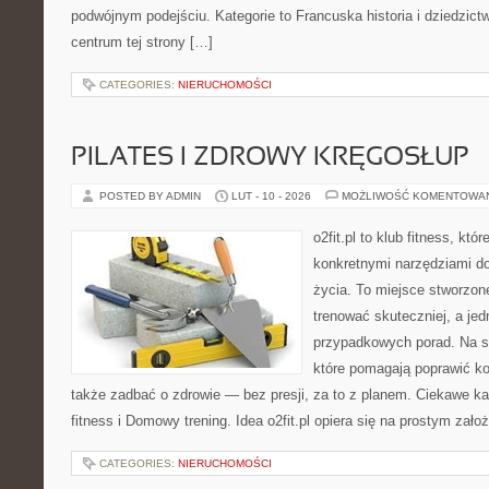
podwójnym podejściu. Kategorie to Francuska historia i dziedzict
centrum tej strony […]
CATEGORIES:
NIERUCHOMOŚCI
PILATES I ZDROWY KRĘGOSŁUP
POSTED BY ADMIN
LUT - 10 - 2026
MOŻLIWOŚĆ KOMENTOWA
o2fit.pl to klub fitness, któ
konkretnymi narzędziami do
życia. To miejsce stworzon
trenować skuteczniej, a jed
przypadkowych porad. Na st
które pomagają poprawić ko
także zadbać o zdrowie — bez presji, za to z planem. Ciekawe ka
fitness i Domowy trening. Idea o2fit.pl opiera się na prostym zało
CATEGORIES:
NIERUCHOMOŚCI