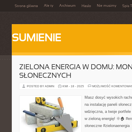
Ale ty
Archiwum
Nie musimy
Strona główna
Hasło
Spis T
SUMIENIE
ZIELONA ENERGIA W DOMU: MON
SŁONECZNYCH
POSTED BY ADMIN
KWI - 18 - 2025
MOŻLIWOŚĆ KOMENTOWA
Masz dosyć wysokich rach
na instalację paneli słonec
wdzięczna, a twoje portfel
w zieloną energię! 🌞🏠 #e
słoneczne #zielonaenergia