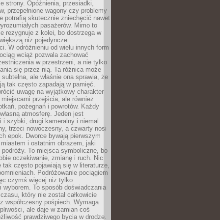
e strony. Opóźnienia, przesiadki,
ów, przepełnione wagony czy problemy
e potrafią skutecznie zniechęcić nawet
 wyrozumiałych pasażerów. Mimo to
ie rezygnuje z kolei, bo dostrzega w
 większą niż pojedyncze
i. W odróżnieniu od wielu innych form
 pociąg wciąż pozwala zachować
estniczenia w przestrzeni, a nie tylko
nia się przez nią. Ta różnica może
subtelna, ale właśnie ona sprawia, że
ją tak często zapadają w pamięć.
wrócić uwagę na wyjątkowy charakter
miejscami przejścia, ale również
otkań, pożegnań i powrotów. Każdy
własną atmosferę. Jeden jest
i i szybki, drugi kameralny i niemal
ny, trzeci nowoczesny, a czwarty nosi
ch epok. Dworce bywają pierwszym
miastem i ostatnim obrazem, jaki
z podróży. To miejsca symboliczne, bo
obie oczekiwanie, zmianę i ruch. Nic
 tak często pojawiają się w literaturze,
spomnieniach. Podróżowanie pociągiem
ęc czymś więcej niż tylko
m wyborem. To sposób doświadczania
 czasu, który nie został całkowicie
ez współczesny pośpiech. Wymaga
rpliwości, ale daje w zamian coś
żliwość prawdziwego bycia w drodze.