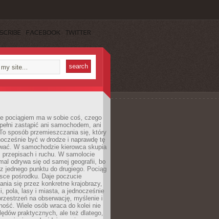
SCRIBE
FACEBOOK
TWITTER
e pociągiem ma w sobie coś, czego
 pełni zastąpić ani samochodem, ani
To sposób przemieszczania się, który
ocześnie być w drodze i naprawdę tę
wać. W samochodzie kierowca skupia
e, przepisach i ruchu. W samolocie
mal odrywa się od samej geografii, bo
z jednego punktu do drugiego. Pociąg
jsce pośrodku. Daje poczucie
nia się przez konkretne krajobrazy,
, pola, lasy i miasta, a jednocześnie
rzestrzeń na obserwację, myślenie i
ość. Wiele osób wraca do kolei nie
lędów praktycznych, ale też dlatego,