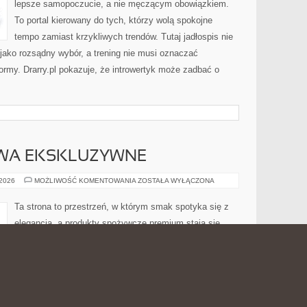
lepsze samopoczucie, a nie męczącym obowiązkiem.
To portal kierowany do tych, którzy wolą spokojne
tempo zamiast krzykliwych trendów. Tutaj jadłospis nie
 jako rozsądny wybór, a trening nie musi oznaczać
ormy. Drarry.pl pokazuje, że introwertyk może zadbać o
WA EKSKLUZYWNE
OWOCE
 2026
MOŻLIWOŚĆ KOMENTOWANIA
ZOSTAŁA WYŁĄCZONA
I
WARZYWA
EKSKLUZYWNE
Ta strona to przestrzeń, w którym smak spotyka się z
elegancją, a produkty spożywcze premium stają się
bohaterami codziennych inspiracji. To blog poświęcony
wyjątkowej żywności, gdzie jakość ma znaczenie równie
wielkie jak sposób przygotowania, a każdy smakosz
może odkrywać produkty luksusowe w sposób
 tematy związane z delikatesami, szynkami i wędlinami