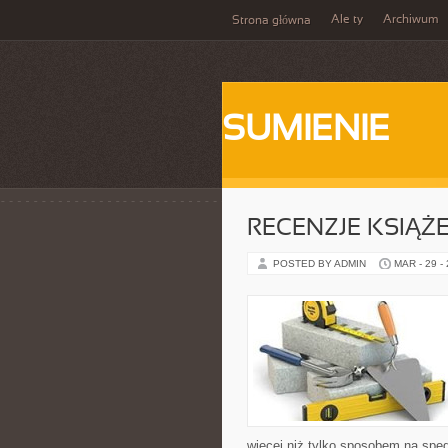
Ale ty
Archiwum
Strona główna
SUMIENIE
RECENZJE KSIĄŻ
POSTED BY ADMIN
MAR - 29 -
więcej niż tylko sposobem na spę