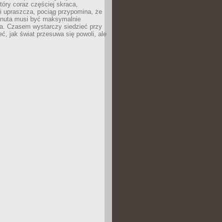
tóry coraz częściej skraca,
i upraszcza, pociąg przypomina, że
inuta musi być maksymalnie
a. Czasem wystarczy siedzieć przy
eć, jak świat przesuwa się powoli, ale