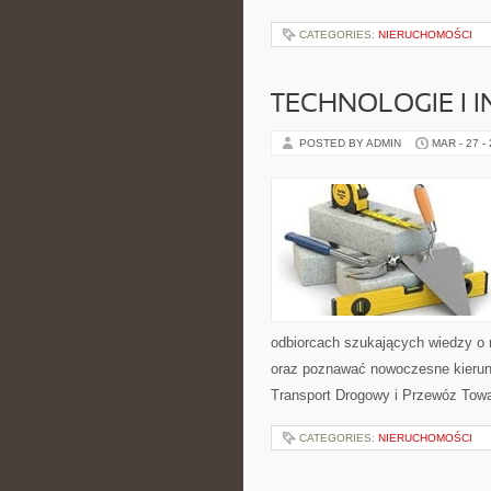
CATEGORIES:
NIERUCHOMOŚCI
TECHNOLOGIE I 
POSTED BY ADMIN
MAR - 27 -
odbiorcach szukających wiedzy o r
oraz poznawać nowoczesne kierunki
Transport Drogowy i Przewóz Tow
CATEGORIES:
NIERUCHOMOŚCI