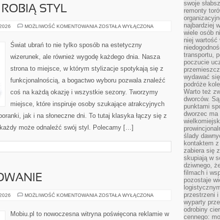
swoje słabsz
 ROBIĄ STYL
remonty tor
organizacyjn
najbardziej
DODATKI,
 2026
MOŻLIWOŚĆ KOMENTOWANIA
ZOSTAŁA WYŁĄCZONA
KTÓRE
wiele osób n
ROBIĄ
niej wartość
STYL
Świat ubrań to nie tylko sposób na estetyczny
niedogodnośc
transportu,
wizerunek, ale również wygodę każdego dnia. Nasza
poczucie ucz
strona to miejsce, w którym stylizacje spotykają się z
przemieszcza
wydawać się 
funkcjonalnością, a bogactwo wyboru pozwala znaleźć
podróże kole
Warto też z
coś na każdą okazję i wszystkie sezony. Tworzymy
dworców. Są 
miejsce, które inspiruje osoby szukające atrakcyjnych
punktami sp
dworzec ma 
ranki, jak i na słoneczne dni. To tutaj klasyka łączy się z
wielkomiejsk
każdy może odnaleźć swój styl. Polecamy […]
prowincjonal
ślady dawny
kontaktem z 
zabiera się 
skupiają w s
dziwnego, że
filmach i w
OWANIE
pozostaje wi
logistyczny
przestrzeni i
SEO
 2026
MOŻLIWOŚĆ KOMENTOWANIA
ZOSTAŁA WYŁĄCZONA
I
wyparty prz
POZYCJONOWANIE
odrobiny cie
Mobiu.pl to nowoczesna witryna poświęcona reklamie w
cennego: mo