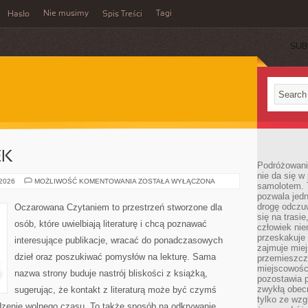
Nie musimy
Tagi
Hasło
Spis Treści
SUB
EK
Podróżowani
nie da się w
RECENZJE
 2026
MOŻLIWOŚĆ KOMENTOWANIA
ZOSTAŁA WYŁĄCZONA
samolotem. 
KSIĄŻEK
pozwala jedn
drogę odczu
Oczarowana Czytaniem to przestrzeń stworzone dla
się na trasi
osób, które uwielbiają literaturę i chcą poznawać
człowiek nie
przeskakuje 
interesujące publikacje, wracać do ponadczasowych
zajmuje mie
dzieł oraz poszukiwać pomysłów na lekturę. Sama
przemieszcza
miejscowości
nazwa strony buduje nastrój bliskości z książką,
pozostawia p
zwykłą obecn
sugerując, że kontakt z literaturą może być czymś
tylko ze wzg
dzenie wolnego czasu. To także sposób na odkrywanie