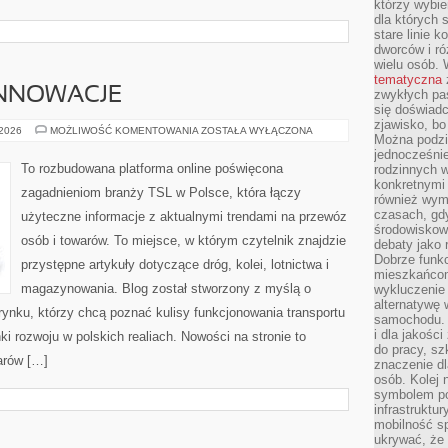
którzy wybie
dla których 
stare linie k
dworców i ró
wielu osób.
tematyczna
INNOWACJE
zwykłych pas
się doświadc
zjawisko, bo
TECHNOLOGIE
 2026
MOŻLIWOŚĆ KOMENTOWANIA
ZOSTAŁA WYŁĄCZONA
Można podziw
I
INNOWACJE
jednocześni
To rozbudowana platforma online poświęcona
rodzinnych 
konkretnymi
zagadnieniom branży TSL w Polsce, która łączy
również wymi
czasach, gdy
użyteczne informacje z aktualnymi trendami na przewóz
środowiskowy
osób i towarów. To miejsce, w którym czytelnik znajdzie
debaty jako 
Dobrze funkc
przystępne artykuły dotyczące dróg, kolei, lotnictwa i
mieszkańcom
magazynowania. Blog został stworzony z myślą o
wykluczenie 
alternatywę
ynku, którzy chcą poznać kulisy funkcjonowania transportu
samochodu. T
i dla jakośc
 rozwoju w polskich realiach. Nowości na stronie to
do pracy, sz
arów […]
znaczenie dl
osób. Kolej 
symbolem po
infrastruktu
mobilność s
ukrywać, że