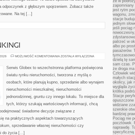
że w podróż
zapomniany r
ia odpoczynek z głębszym spojrzeniem. Zobacz także
jest rytm pod
izowane. Na tej […]
wagonu, zmie
stacje buduj
jednym słow
jeśli pociąg 
nowoczesny,
zdystansowa
patrzeć w o
NKINGI
albo po pros
pasażerów. T
tymczasowośc
PRZEGLĄDY
 2026
MOŻLIWOŚĆ KOMENTOWANIA
ZOSTAŁA WYŁĄCZONA
dzielą tę sa
I
RANKINGI
sam czas. P
Serwis Globex to wszechstronna platforma poświęcona
że droga ma 
Człowiek widz
światu rynku nieruchomości, tworzona z myślą o
małych stac
osobach, które planują kupno, sprzedanie albo wynajem
okolicy, jak
wygląda życ
nieruchomości mieszkalnej, nieruchomości
krótka podró
Stacje peryf
jednorodzinnej, gruntu czy innego lokalu. To miejsce dla
opuszczone 
tych, którzy szukają wartościowych informacji, chcą
widziane zz
szerokie otw
az podejmować świadome decyzje związane z
bardziej praw
się na praktycznych aspektach towarzyszących
Pociąg nie p
pocztówek. P
lokum, sprzedawanie własnej nieruchomości czy
naprawdę. To
specyficzną 
i do życia […]