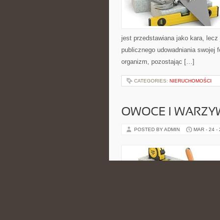
jest przedstawiana jako kara, lecz
publicznego udowadniania swojej f
organizm, pozostając […]
CATEGORIES:
NIERUCHOMOŚCI
OWOCE I WARZY
POSTED BY ADMIN
MAR - 24 -
inspirujący. Klimat strony budują