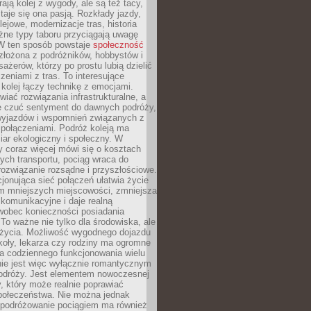
rają kolej z wygody, ale są też tacy,
staje się ona pasją. Rozkłady jazdy,
olejowe, modernizacje tras, historia
żne typy taboru przyciągają uwagę
 W ten sposób powstaje
społeczność
złożona z podróżników, hobbystów i
ażerów, którzy po prostu lubią dzielić
zeniami z tras. To interesujące
 kolej łączy technikę z emocjami.
iać rozwiązania infrastrukturalne, a
e czuć sentyment do dawnych podróży,
wyjazdów i wspomnień związanych z
 połączeniami. Podróż koleją ma
ar ekologiczny i społeczny. W
 coraz więcej mówi się o kosztach
ch transportu, pociąg wraca do
rozwiązanie rozsądne i przyszłościowe.
jonująca sieć połączeń ułatwia życie
 mniejszych miejscowości, zmniejsza
komunikacyjne i daje realną
 wobec konieczności posiadania
o ważne nie tylko dla środowiska, ale
i życia. Możliwość wygodnego dojazdu
koły, lekarza czy rodziny ma ogromne
a codziennego funkcjonowania wielu
nie jest więc wyłącznie romantycznym
dróży. Jest elementem nowoczesnej
ry, który może realnie poprawiać
połeczeństwa. Nie można jednak
 podróżowanie pociągiem ma również