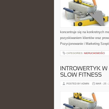
koncentruje się na konkretnych 
pozyskiwaniem klientów oraz pro
Pozycjonowanie i Marketing Szepta
CATEGORIES:
NIERUCHOMOŚCI
INTROWERTYK W R
SLOW FITNESS
POSTED BY ADMIN
MAR - 25 -