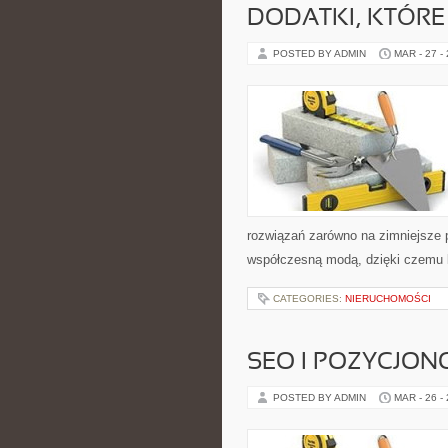
DODATKI, KTÓRE
POSTED BY ADMIN
MAR - 27 -
rozwiązań zarówno na zimniejsze po
współczesną modą, dzięki czemu 
CATEGORIES:
NIERUCHOMOŚCI
SEO I POZYCJON
POSTED BY ADMIN
MAR - 26 -