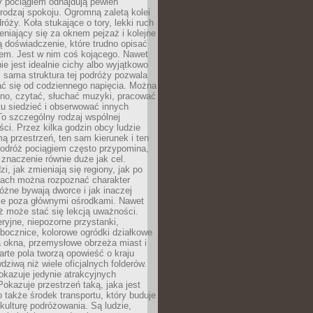
y pociągiem odnajdują pewien
odzaj spokoju. Ogromną zaletą kolei
róży. Koła stukające o tory, lekki ruch
niający się za oknem pejzaż i kolejne
ą doświadczenie, które trudno opisać
em. Jest w nim coś kojącego. Nawet
nie jest idealnie cichy albo wyjątkowo
 sama struktura tej podróży pozwala
ć się od codziennego napięcia. Można
kno, czytać, słuchać muzyki, pracować
tu siedzieć i obserwować innych
o szczególny rodzaj wspólnej
i. Przez kilka godzin obcy ludzie
mą przestrzeń, ten sam kierunek i ten
odróż pociągiem często przypomina,
znaczenie równie duże jak cel.
i, jak zmieniają się regiony, jak po
jach można rozpoznać charakter
 różne bywają dworce i jak inaczej
ie poza głównymi ośrodkami. Nawet
ż może stać się lekcją uważności.
eryjne, niepozorne przystanki,
bocznice, kolorowe ogródki działkowe
a okna, przemysłowe obrzeża miast i
arte pola tworzą opowieść o kraju
dziwą niż wiele oficjalnych folderów.
okazuje jedynie atrakcyjnych
okazuje przestrzeń taką, jaka jest
 także środek transportu, który buduje
kulturę podróżowania. Są ludzie,