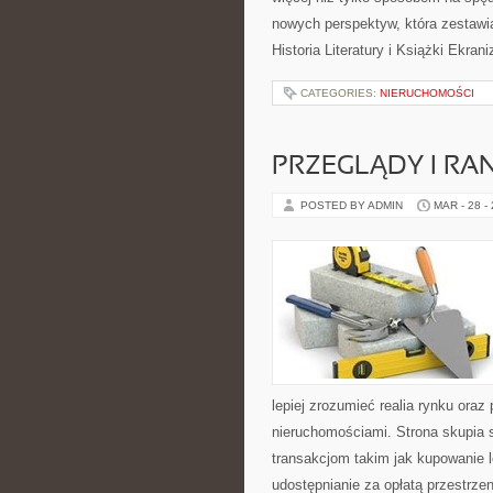
nowych perspektyw, która zestaw
Historia Literatury i Książki Ekran
CATEGORIES:
NIERUCHOMOŚCI
PRZEGLĄDY I RA
POSTED BY ADMIN
MAR - 28 -
lepiej zrozumieć realia rynku or
nieruchomościami. Strona skupia 
transakcjom takim jak kupowanie 
udostępnianie za opłatą przestrzen