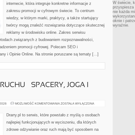
W świecie, k
internecie, która integruje konkretne informacje z
przyspiesza 
zakresu promocji w cyfrowym świecie. To centrum
nie każda m
wykorzystan
wiedzy, w którym marki, praktycy, a także startujący
oknie i patrz
twórcy mogą znaleźć rozwiązania dotyczące skutecznej
wyraźnie.
reklamy w środowisku online. Zakres serwisu
metodach związanych z budowaniem rozpoznawalności,
wadzeniem promocji cyfrowej. Polecam SEO i
ny i Opinie Online. Na stronie poruszane są tematy […]
UCHU – SPACERY, JOGA I
INTROWERTYK
 2026
MOŻLIWOŚĆ KOMENTOWANIA
ZOSTAŁA WYŁĄCZONA
W
RUCHU
–
Drarry.pl to serwis, które powstało z myślą o osobach
SPACERY,
JOGA
najlepiej funkcjonujących w wyciszeniu, dla których
I
SLOW
zdrowe odżywianie oraz ruch mają być sposobem na
FITNESS