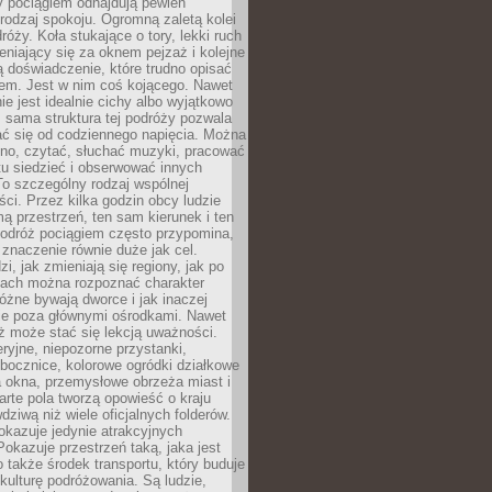
y pociągiem odnajdują pewien
odzaj spokoju. Ogromną zaletą kolei
róży. Koła stukające o tory, lekki ruch
niający się za oknem pejzaż i kolejne
ą doświadczenie, które trudno opisać
em. Jest w nim coś kojącego. Nawet
nie jest idealnie cichy albo wyjątkowo
 sama struktura tej podróży pozwala
ć się od codziennego napięcia. Można
kno, czytać, słuchać muzyki, pracować
tu siedzieć i obserwować innych
o szczególny rodzaj wspólnej
i. Przez kilka godzin obcy ludzie
mą przestrzeń, ten sam kierunek i ten
odróż pociągiem często przypomina,
znaczenie równie duże jak cel.
i, jak zmieniają się regiony, jak po
jach można rozpoznać charakter
 różne bywają dworce i jak inaczej
ie poza głównymi ośrodkami. Nawet
ż może stać się lekcją uważności.
eryjne, niepozorne przystanki,
bocznice, kolorowe ogródki działkowe
a okna, przemysłowe obrzeża miast i
arte pola tworzą opowieść o kraju
dziwą niż wiele oficjalnych folderów.
okazuje jedynie atrakcyjnych
okazuje przestrzeń taką, jaka jest
 także środek transportu, który buduje
kulturę podróżowania. Są ludzie,