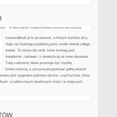
I
ULICZNE
 2026
MOŻLIWOŚĆ KOMENTOWANIA
ZOSTAŁA WYŁĄCZONA
KLASYKI
icookandbook.pl to przestrzeń, w którym kuchnia ulicy
staje się inspirującą podróżą przez smaki niemal całego
świata. To strona dla osób, które kochają jeść
świadomie, ciekawie i z otwartością na nowe doznania.
Tutaj codzienny danie przestaje być zwykłą
koniecznością, a zaczyna przypominać pełną wrażeń
isu jest oryginalne jedzenie uliczne, czyli kuchnia, która
dkach, w zatłoczonych dzielnicach miast i w miejscach,
RTÓW