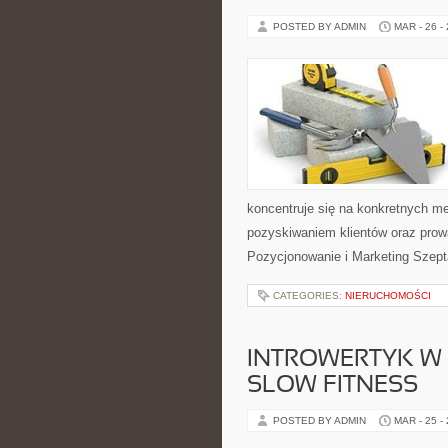
POSTED BY ADMIN
MAR - 26 -
koncentruje się na konkretnych 
pozyskiwaniem klientów oraz pro
Pozycjonowanie i Marketing Szepta
CATEGORIES:
NIERUCHOMOŚCI
INTROWERTYK W R
SLOW FITNESS
POSTED BY ADMIN
MAR - 25 -