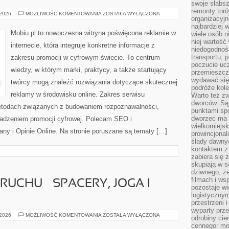
swoje słabsz
remonty tor
SEO
 2026
MOŻLIWOŚĆ KOMENTOWANIA
ZOSTAŁA WYŁĄCZONA
organizacyjn
I
POZYCJONOWANIE
najbardziej
Mobiu.pl to nowoczesna witryna poświęcona reklamie w
wiele osób n
niej wartość
internecie, która integruje konkretne informacje z
niedogodnośc
transportu,
zakresu promocji w cyfrowym świecie. To centrum
poczucie ucz
wiedzy, w którym marki, praktycy, a także startujący
przemieszcza
wydawać się 
twórcy mogą znaleźć rozwiązania dotyczące skutecznej
podróże kole
reklamy w środowisku online. Zakres serwisu
Warto też z
dworców. Są 
metodach związanych z budowaniem rozpoznawalności,
punktami sp
dworzec ma 
wadzeniem promocji cyfrowej. Polecam SEO i
wielkomiejsk
ny i Opinie Online. Na stronie poruszane są tematy […]
prowincjonal
ślady dawny
kontaktem z 
zabiera się 
skupiają w s
dziwnego, że
filmach i w
UCHU – SPACERY, JOGA I
pozostaje wi
logistyczny
przestrzeni i
wyparty prz
INTROWERTYK
 2026
MOŻLIWOŚĆ KOMENTOWANIA
ZOSTAŁA WYŁĄCZONA
odrobiny cie
W
cennego: mo
RUCHU