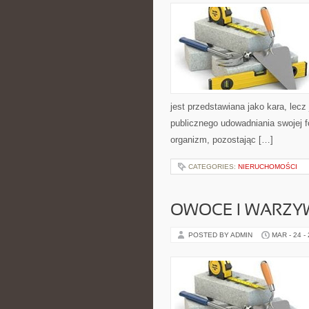
jest przedstawiana jako kara, lecz
publicznego udowadniania swojej f
organizm, pozostając […]
CATEGORIES:
NIERUCHOMOŚCI
OWOCE I WARZY
POSTED BY ADMIN
MAR - 24 -