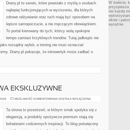
–
W świecie, k
Drarry.pl to serwis, które powstało z myślą o osobach
SPACERY,
przyspiesza 
JOGA
najlepiej funkcjonujących w wyciszeniu, dla których
nie każda m
I
SLOW
wykorzystan
zdrowe odżywianie oraz ruch mają być sposobem na
FITNESS
oknie i patrz
lepsze samopoczucie, a nie męczącym obowiązkiem.
wyraźnie.
To portal kierowany do tych, którzy wolą spokojne
tempo zamiast krzykliwych trendów. Tutaj jadłospis nie
 jako rozsądny wybór, a trening nie musi oznaczać
ormy. Drarry.pl pokazuje, że introwertyk może zadbać o
WA EKSKLUZYWNE
OWOCE
 2026
MOŻLIWOŚĆ KOMENTOWANIA
ZOSTAŁA WYŁĄCZONA
I
WARZYWA
EKSKLUZYWNE
Ta strona to przestrzeń, w którym smak spotyka się z
elegancją, a produkty spożywcze premium stają się
bohaterami codziennych inspiracji. To blog poświęcony