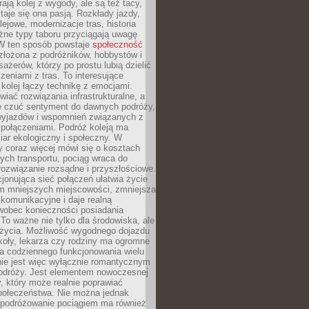
rają kolej z wygody, ale są też tacy,
staje się ona pasją. Rozkłady jazdy,
olejowe, modernizacje tras, historia
żne typy taboru przyciągają uwagę
 W ten sposób powstaje
społeczność
złożona z podróżników, hobbystów i
ażerów, którzy po prostu lubią dzielić
zeniami z tras. To interesujące
 kolej łączy technikę z emocjami.
iać rozwiązania infrastrukturalne, a
e czuć sentyment do dawnych podróży,
wyjazdów i wspomnień związanych z
 połączeniami. Podróż koleją ma
ar ekologiczny i społeczny. W
 coraz więcej mówi się o kosztach
ch transportu, pociąg wraca do
rozwiązanie rozsądne i przyszłościowe.
jonująca sieć połączeń ułatwia życie
 mniejszych miejscowości, zmniejsza
komunikacyjne i daje realną
 wobec konieczności posiadania
o ważne nie tylko dla środowiska, ale
i życia. Możliwość wygodnego dojazdu
koły, lekarza czy rodziny ma ogromne
a codziennego funkcjonowania wielu
nie jest więc wyłącznie romantycznym
dróży. Jest elementem nowoczesnej
ry, który może realnie poprawiać
połeczeństwa. Nie można jednak
 podróżowanie pociągiem ma również