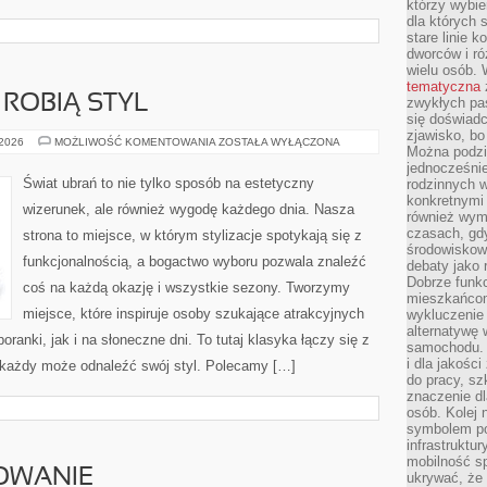
którzy wybie
dla których 
stare linie k
dworców i ró
wielu osób.
tematyczna
 ROBIĄ STYL
zwykłych pas
się doświadc
zjawisko, bo
DODATKI,
 2026
MOŻLIWOŚĆ KOMENTOWANIA
ZOSTAŁA WYŁĄCZONA
Można podziw
KTÓRE
ROBIĄ
jednocześni
STYL
Świat ubrań to nie tylko sposób na estetyczny
rodzinnych 
konkretnymi
wizerunek, ale również wygodę każdego dnia. Nasza
również wymi
czasach, gdy
strona to miejsce, w którym stylizacje spotykają się z
środowiskowy
funkcjonalnością, a bogactwo wyboru pozwala znaleźć
debaty jako 
Dobrze funkc
coś na każdą okazję i wszystkie sezony. Tworzymy
mieszkańcom
miejsce, które inspiruje osoby szukające atrakcyjnych
wykluczenie 
alternatywę
ranki, jak i na słoneczne dni. To tutaj klasyka łączy się z
samochodu. T
i dla jakośc
każdy może odnaleźć swój styl. Polecamy […]
do pracy, sz
znaczenie dl
osób. Kolej 
symbolem po
infrastruktu
mobilność s
OWANIE
ukrywać, że