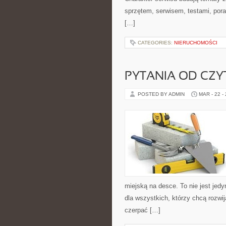
sprzętem, serwisem, testami, pora
[…]
CATEGORIES:
NIERUCHOMOŚCI
PYTANIA OD CZ
POSTED BY ADMIN
MAR - 22 -
miejską na desce. To nie jest jedy
dla wszystkich, którzy chcą rozw
czerpać […]