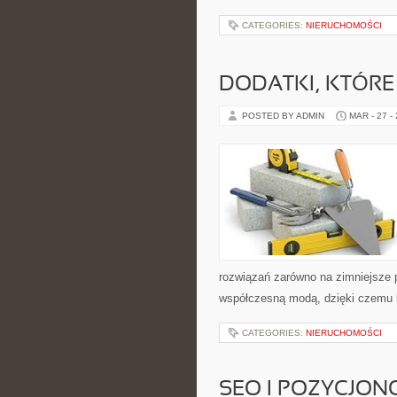
CATEGORIES:
NIERUCHOMOŚCI
DODATKI, KTÓRE
POSTED BY ADMIN
MAR - 27 -
rozwiązań zarówno na zimniejsze po
współczesną modą, dzięki czemu 
CATEGORIES:
NIERUCHOMOŚCI
SEO I POZYCJON