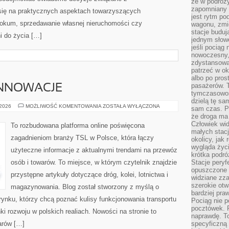
że w podróż
zapomniany r
się na praktycznych aspektach towarzyszących
jest rytm pod
lokum, sprzedawanie własnej nieruchomości czy
wagonu, zmie
stacje buduj
i do życia […]
jednym słow
jeśli pociąg 
nowoczesny,
zdystansowa
patrzeć w o
albo po pros
pasażerów. T
INNOWACJE
tymczasowośc
dzielą tę sa
TECHNOLOGIE
 2026
MOŻLIWOŚĆ KOMENTOWANIA
ZOSTAŁA WYŁĄCZONA
sam czas. P
I
że droga ma 
INNOWACJE
Człowiek widz
To rozbudowana platforma online poświęcona
małych stac
zagadnieniom branży TSL w Polsce, która łączy
okolicy, jak
wygląda życ
użyteczne informacje z aktualnymi trendami na przewóz
krótka podró
osób i towarów. To miejsce, w którym czytelnik znajdzie
Stacje peryf
opuszczone 
przystępne artykuły dotyczące dróg, kolei, lotnictwa i
widziane zz
szerokie otw
magazynowania. Blog został stworzony z myślą o
bardziej praw
ynku, którzy chcą poznać kulisy funkcjonowania transportu
Pociąg nie p
pocztówek. P
 rozwoju w polskich realiach. Nowości na stronie to
naprawdę. To
arów […]
specyficzną 