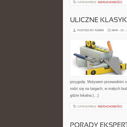
CATEGORIES:
NIERUCHOMOŚCI
ULICZNE KLASYK
POSTED BY ADMIN
MAR - 22 -
przygodę. Motywem przewodnim serw
rodzi się na targach, w małych bu
gdzie lokalna […]
CATEGORIES:
NIERUCHOMOŚCI
PORADY EKSPE