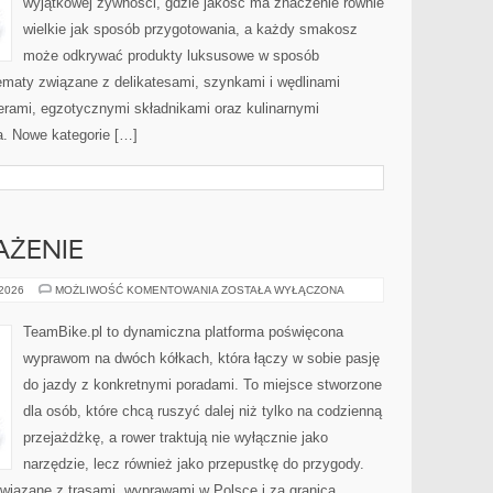
wyjątkowej żywności, gdzie jakość ma znaczenie równie
wielkie jak sposób przygotowania, a każdy smakosz
może odkrywać produkty luksusowe w sposób
 tematy związane z delikatesami, szynkami i wędlinami
erami, egzotycznymi składnikami oraz kulinarnymi
ta. Nowe kategorie […]
AŻENIE
SPRZĘT
 2026
MOŻLIWOŚĆ KOMENTOWANIA
ZOSTAŁA WYŁĄCZONA
I
WYPOSAŻENIE
TeamBike.pl to dynamiczna platforma poświęcona
wyprawom na dwóch kółkach, która łączy w sobie pasję
do jazdy z konkretnymi poradami. To miejsce stworzone
dla osób, które chcą ruszyć dalej niż tylko na codzienną
przejażdżkę, a rower traktują nie wyłącznie jako
narzędzie, lecz również jako przepustkę do przygody.
wiązane z trasami, wyprawami w Polsce i za granicą,