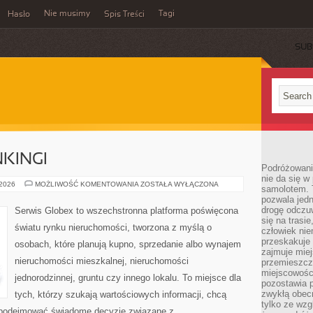
Nie musimy
Tagi
Hasło
Spis Treści
SUB
NKINGI
Podróżowani
nie da się w
PRZEGLĄDY
 2026
MOŻLIWOŚĆ KOMENTOWANIA
ZOSTAŁA WYŁĄCZONA
samolotem. 
I
pozwala jedn
RANKINGI
drogę odczu
Serwis Globex to wszechstronna platforma poświęcona
się na trasi
światu rynku nieruchomości, tworzona z myślą o
człowiek nie
przeskakuje 
osobach, które planują kupno, sprzedanie albo wynajem
zajmuje mie
nieruchomości mieszkalnej, nieruchomości
przemieszcza
miejscowości
jednorodzinnej, gruntu czy innego lokalu. To miejsce dla
pozostawia p
zwykłą obecn
tych, którzy szukają wartościowych informacji, chcą
tylko ze wzg
az podejmować świadome decyzje związane z