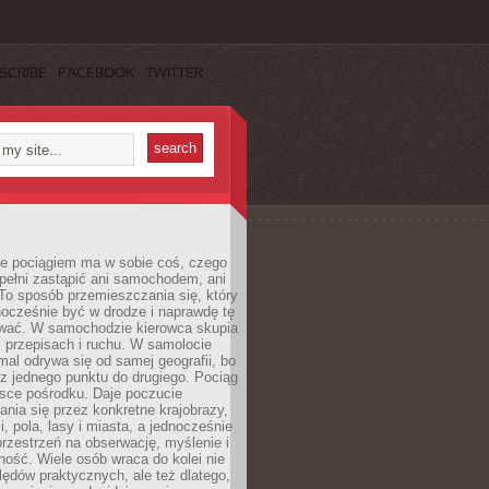
SCRIBE
FACEBOOK
TWITTER
e pociągiem ma w sobie coś, czego
 pełni zastąpić ani samochodem, ani
To sposób przemieszczania się, który
ocześnie być w drodze i naprawdę tę
wać. W samochodzie kierowca skupia
e, przepisach i ruchu. W samolocie
mal odrywa się od samej geografii, bo
z jednego punktu do drugiego. Pociąg
jsce pośrodku. Daje poczucie
nia się przez konkretne krajobrazy,
, pola, lasy i miasta, a jednocześnie
rzestrzeń na obserwację, myślenie i
ość. Wiele osób wraca do kolei nie
lędów praktycznych, ale też dlatego,