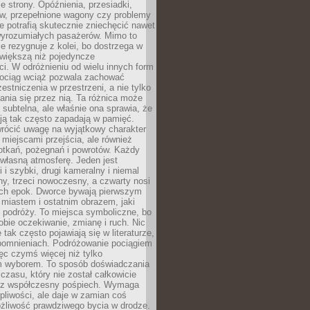
e strony. Opóźnienia, przesiadki,
ów, przepełnione wagony czy problemy
e potrafią skutecznie zniechęcić nawet
 wyrozumiałych pasażerów. Mimo to
ie rezygnuje z kolei, bo dostrzega w
 większą niż pojedyncze
i. W odróżnieniu od wielu innych form
 pociąg wciąż pozwala zachować
estniczenia w przestrzeni, a nie tylko
nia się przez nią. Ta różnica może
subtelna, ale właśnie ona sprawia, że
ją tak często zapadają w pamięć.
wrócić uwagę na wyjątkowy charakter
miejscami przejścia, ale również
otkań, pożegnań i powrotów. Każdy
własną atmosferę. Jeden jest
i i szybki, drugi kameralny i niemal
ny, trzeci nowoczesny, a czwarty nosi
ch epok. Dworce bywają pierwszym
miastem i ostatnim obrazem, jaki
z podróży. To miejsca symboliczne, bo
obie oczekiwanie, zmianę i ruch. Nic
 tak często pojawiają się w literaturze,
spomnieniach. Podróżowanie pociągiem
ęc czymś więcej niż tylko
m wyborem. To sposób doświadczania
 czasu, który nie został całkowicie
ez współczesny pośpiech. Wymaga
rpliwości, ale daje w zamian coś
żliwość prawdziwego bycia w drodze.