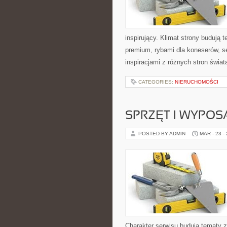
inspirujący. Klimat strony budują
premium, rybami dla koneserów, s
inspiracjami z różnych stron świa
CATEGORIES:
NIERUCHOMOŚCI
SPRZĘT I WYPOS
POSTED BY ADMIN
MAR - 23 -
Charakter serwisu budują tematy z