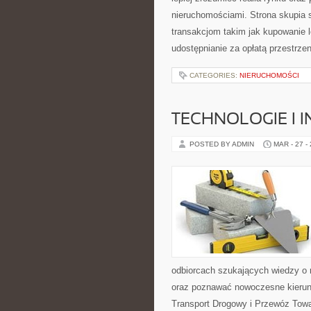
nieruchomościami. Strona skupia 
transakcjom takim jak kupowanie 
udostępnianie za opłatą przestrzen
CATEGORIES:
NIERUCHOMOŚCI
TECHNOLOGIE I 
POSTED BY ADMIN
MAR - 27 -
odbiorcach szukających wiedzy o r
oraz poznawać nowoczesne kierunki
Transport Drogowy i Przewóz Tow