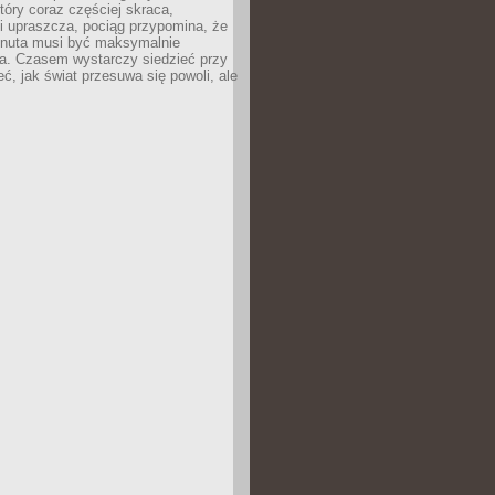
tóry coraz częściej skraca,
i upraszcza, pociąg przypomina, że
inuta musi być maksymalnie
a. Czasem wystarczy siedzieć przy
eć, jak świat przesuwa się powoli, ale