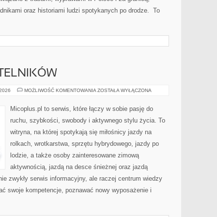
dnikami oraz historiami ludzi spotykanych po drodze. To
YTELNIKÓW
PYTANIA
 2026
MOŻLIWOŚĆ KOMENTOWANIA
ZOSTAŁA WYŁĄCZONA
OD
CZYTELNIKÓW
Micoplus.pl to serwis, które łączy w sobie pasję do
ruchu, szybkości, swobody i aktywnego stylu życia. To
witryna, na której spotykają się miłośnicy jazdy na
rolkach, wrotkarstwa, sprzętu hybrydowego, jazdy po
lodzie, a także osoby zainteresowane zimową
aktywnością, jazdą na desce śnieżnej oraz jazdą
nie zwykły serwis informacyjny, ale raczej centrum wiedzy
ijać swoje kompetencje, poznawać nowy wyposażenie i