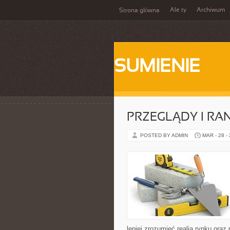
Ale ty
Archiwum
Strona główna
SUMIENIE
PRZEGLĄDY I RA
POSTED BY ADMIN
MAR - 28 -
lepiej zrozumieć realia rynku or